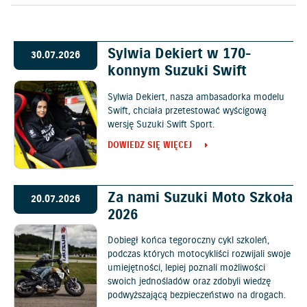
Sylwia Dekiert w 170-
30.07.2026
konnym Suzuki Swift
Sylwia Dekiert, nasza ambasadorka modelu
Swift, chciała przetestować wyścigową
wersję Suzuki Swift Sport.
DOWIEDZ SIĘ WIĘCEJ
Za nami Suzuki Moto Szkoła
20.07.2026
2026
Dobiegł końca tegoroczny cykl szkoleń,
podczas których motocykliści rozwijali swoje
umiejętności, lepiej poznali możliwości
swoich jednośladów oraz zdobyli wiedzę
podwyższającą bezpieczeństwo na drogach.