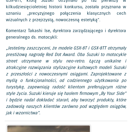
GSX-8TT, którą Suzuki otrzymało po raz pierwszy w
kilkudziesięcioletniej historii konkursu, została przyznana w
uznaniu „precyzyjnego połączenia klasycznych cech
wizualnych z przejrzystą, nowoczesną estetyką”.
Komentarz Takashi Ise, dyrektora zarządzającego i dyrektora
generalnego ds. motocykli:
„Jesteśmy zaszczyceni, że modele GSX-8T i GSX-8TT otrzymały
prestiżową nagrodę Red Dot Award. Oba Suzuki to motocykle
street utrzymane w stylu neo-retro. Łączą unikalne i
atrakcyjne rozwiązania stylizacyjne kultowych modeli Suzuki
z przeszłości z nowoczesnymi osiągami. Zaprojektowane z
myślą o funkcjonalności, od codziennego użytkowania po
turystykę, zapewniają radość klientom preferującym różne
style życia. Suzuki kieruje się hasłem firmowym „By Your Side”
i będzie nadal dokładać starań, aby tworzyć produkty, które
zadowolą naszych klientów zarówno pod względem osiągów,
jak i wzornictwa”.