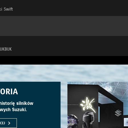
i Swift
KUKBUK
TORIA
historię silników
wych Suzuki.
CEJ