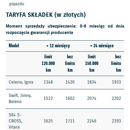
pojazdu
TARYFA SKŁADEK (w złotych)
Moment sprzedaży ubezpieczenia: 0-6 miesiąc od dnia
rozpoczęcia gwarancji producenta
Model
+ 12 miesięcy
+ 24 miesiące
limit
bez
limit
bez
120.000
limitu
150.000
limitu
km
km
km
km
Celerio, Ignis
1348
1420
1834
1933
Swift, Jimny,
1522
1602
2074
2202
Baleno
SX4 S-
CROSS,
1625
1711
2246
2393
Vitara