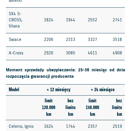
Baleno
SX4 S-
CROSS,
1824
1944
2552
2741
Vitara
Swace
2206
2313
3327
3518
A-Cross
2920
3085
4611
4908
Moment sprzedaży ubezpieczenia: 25-36 miesiąc od dnia
rozpoczęcia gwarancji producenta
Model
+ 12 miesięcy
+ 24 miesiące
limit
bez
limit
bez
120.000
limitu
150.000
limitu
km
km
km
km
Celerio, Ignis
1624
1744
2357
2519