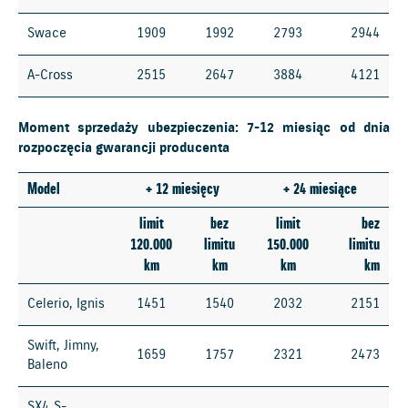
Swace
1909
1992
2793
2944
A-Cross
2515
2647
3884
4121
Moment sprzedaży ubezpieczenia: 7-12 miesiąc od dnia
rozpoczęcia gwarancji producenta
Model
+ 12 miesięcy
+ 24 miesiące
limit
bez
limit
bez
120.000
limitu
150.000
limitu
km
km
km
km
Celerio, Ignis
1451
1540
2032
2151
Swift, Jimny,
1659
1757
2321
2473
Baleno
SX4 S-