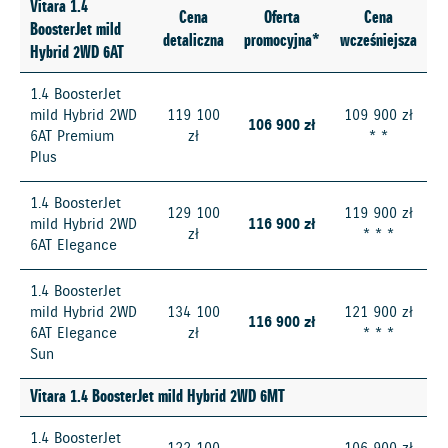
Vitara 1.4
Cena
Oferta
Cena
BoosterJet mild
detaliczna
promocyjna*
wcześniejsza
Hybrid 2WD 6AT
1.4 BoosterJet
mild Hybrid 2WD
119 100
109 900 zł
106 900 zł
6AT Premium
zł
* *
Plus
1.4 BoosterJet
129 100
119 900 zł
mild Hybrid 2WD
116 900 zł
zł
* * *
6AT Elegance
1.4 BoosterJet
mild Hybrid 2WD
134 100
121 900 zł
116 900 zł
6AT Elegance
zł
* * *
Sun
Vitara 1.4 BoosterJet mild Hybrid 2WD 6MT
1.4 BoosterJet