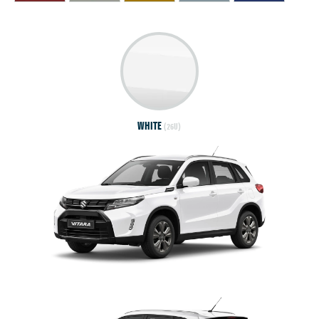
WHITE
(26U)