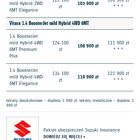
122 100
106 900 zł
mild Hybrid 2WD
103 900 zł
zł
* * *
6MT Elegance
Vitara 1.4 BoosterJet mild Hybrid 4WD 6MT
1.4 BoosterJet
mild Hybrid 4WD
124 100
111 900 zł
108 900 zł
6MT Premium
zł
* * *
Plus
1.4 BoosterJet
134 100
121 900 zł
mild Hybrid 4WD
118 900 zł
zł
* * *
6MT Elegance
lakiery dwukolorowe - dopłata 3 990 zł, lakiery metaliczne - dopłata 2
990 zł
Pakiet ubezpieczeń Suzuki Insurance
DOWIEDZ SIĘ WIĘCEJ