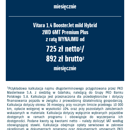
miesięcznie
Vitara 1.4 BoosterJet mild Hybrid
2WD 6MT Premium Plus
z ratą WYNAJMU od
725 zł netto
/
1
892 zł brutto
2
miesięcznie
1
Przykładowa kalkulacja najmu długoterminowego przygotowana przez PKO
Masterlease S.A. z siedzibą w Gdańsku, należącą do Grupy PKO Banku
Polskiego S.A. Kalkulacja jest przeznaczona dla przedsiębiorców i dotyczy
finansowania pojazdu w związku z prowadzoną działalnością gospodarczą.
Kalkulacja dotyczy okresu 36 miesięcy, przy rocznym limicie przebiegu 10 000
km, opłacie wstępnej w wysokości 10% oraz przy pozostałych założeniach
wskazanych w materiale. Kalkulacja dotyczy wyłącznie wybranych pojazdów
dostępnych w ramach programu i obowiązuje do wyczerpania ich
dostępności. Podane kwoty są kwotami netto - należy doliczyć VAT według
obowiązującej stawki. Kalkulacja obejmuje opłaty serwisowe w zakresie
określonym w dokumentach programu oraz dokumentach umownych PKO