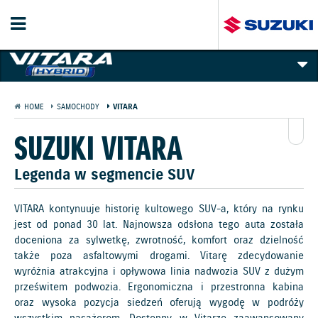
PREZENTACJA
HOME
SAMOCHODY
VITARA
GALERIA I FILMY
SUZUKI VITARA
TECHNOLOGIE
Legenda w segmencie SUV
CENNIK
VITARA kontynuuje historię kultowego SUV-a, który na rynku
jest od ponad 30 lat. Najnowsza odsłona tego auta została
WYPOSAŻENIE
doceniona za sylwetkę, zwrotność, komfort oraz dzielność
także poza asfaltowymi drogami. Vitarę zdecydowanie
KOLORY NADWOZIA
wyróżnia atrakcyjna i opływowa linia nadwozia SUV z dużym
prześwitem podwozia. Ergonomiczna i przestronna kabina
oraz wysoka pozycja siedzeń oferują wygodę w podróży