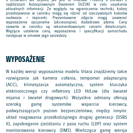
o zmianach tak szybko, jak jest to możliwe. Prosimy o kontakt z
najbliższym Autoryzowanym Dealerem SUZUKI w celu uzyskania
aktualnych informacji. Ze względu na ograniczenia techniki, kolory
przedstawione w cenniku mogą się różnić od rzeczywistych kolorów
nadwozia i tapicerki. Prezentowane zdjęcia mogą zawierać
wyposażenie opcjonalne (akcesoryjne), dodatkowo płatne. Ceny
zawarte w cenniku są rekomendowanymi cenami detalicznymi.
Wiążące ustalenie ceny, wyposażenia i specyfikacji samochodu
następuje w umowie jego sprzedaży.
WYPOSAŻENIE
W każdej wersji wyposażenia modelu Vitara znajdziemy takie
rozwiązania jak kamera cofania, tempomat adaptacyjny
(ACC), klimatyzacja automatyczna, system kluczyka
elektronicznego czy reflektory LED Hi/Low (dla świateł
mijania i świateł drogowych). Wszystkie odmiany oferują
szeroką gamę systemów wsparcia kierowcy,
podwyższających poziom bezpieczeństwa, między innymi:
układ reagowania przedkolizyjnego drugiej generacji (DSBS
II), zapobieganie zjeżdżaniu z pasa ruchu (LDP) oraz system
monitorowania kierowcy (DMS). Wieńcząca gamę wersja