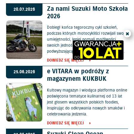
Za nami Suzuki Moto Szkoła
20.07.2026
2026
Dobiegł końca tegoroczny cykl szkoleń,
podczas których motocykliści rozwijali swoje
umiejętności, lepiej poznali możliwości
swoich jednośladów oraz zdobyli wiedzę
podwyższającą bezpieczeństwo na drogach.
DOWIEDZ SIĘ WIĘCEJ
e VITARA w podróży z
25.06.2026
magazynem KUKBUK
Kultowy magazyn i wiodąca platforma online
poświęcona tematyce kulinarnej od 13 lat
jest głosem wszystkich polskich foodies,
inspirując do odkrywania nowych smaków i
celebrowania jedzenia.
DOWIEDZ SIĘ WIĘCEJ