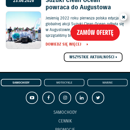
Suzuki Clean Ocean
23.06.2026
powraca do Augustowa
Jesienią 2022 roku pierwsza polska edycja
globalnej akcji Suzuki Clean Ocean odbyła się
w Augustowie, gdzie z młodzieżą szkolną
sprzątaliśmy brzeg jeziora Necko.
DOWIEDZ SIĘ WIĘCEJ
WSZYSTKIE AKTUALNOŚCI
SAMOCHODY
MOTOCYKLE
MARINE
SAMOCHODY
CENNIK
PROMOCJE