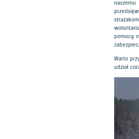
naszemu p
przedsięw
strażako
wolontari
pomocą sw
zabezpiec
Warto prz
udział cor