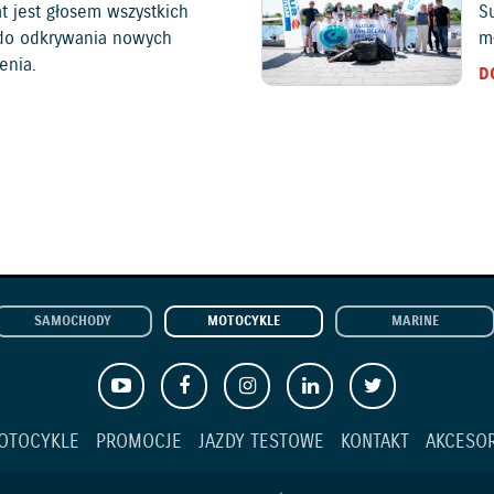
at jest głosem wszystkich
S
c do odkrywania nowych
mł
enia.
D
SAMOCHODY
MOTOCYKLE
MARINE
OTOCYKLE
PROMOCJE
JAZDY TESTOWE
KONTAKT
AKCESOR