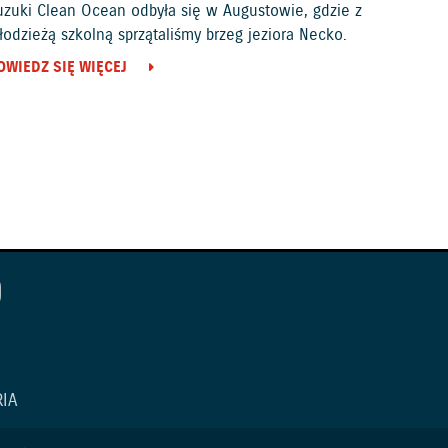
uzuki Clean Ocean odbyła się w Augustowie, gdzie z
odzieżą szkolną sprzątaliśmy brzeg jeziora Necko.
OWIEDZ SIĘ WIĘCEJ
IA