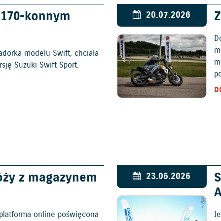
w 170-konnym
Z
20.07.2026
D
mo
adorka modelu Swift, chciała
m
ję Suzuki Swift Sport.
p
D
óży z magazynem
S
23.06.2026
platforma online poświęcona
Je