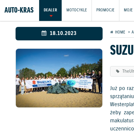
AUTO-KRAS
DEALER
MOTOCYKLE
PROMOCJE
MOJE 
18.10.2023
HOME
A
SUZU
TheUl
Już po ra
sprzątani
Westerpla
żeby zape
makulatur
uczennico