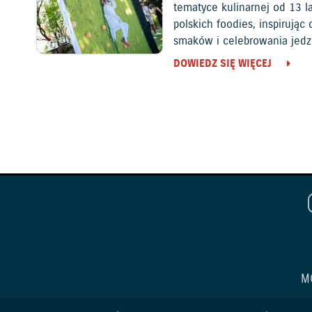
tematyce kulinarnej od 13 l
polskich foodies, inspirują
smaków i celebrowania jedz
DOWIEDZ SIĘ WIĘCEJ
M