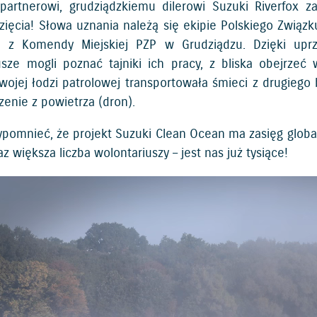
artnerowi, grudziądzkiemu dilerowi Suzuki Riverfox za
zięcia! Słowa uznania należą się ekipie Polskiego Związ
m z Komendy Miejskiej PZP w Grudziądzu. Dzięki uprz
usze mogli poznać tajniki ich pracy, z bliska obejrze
ojej łodzi patrolowej transportowała śmieci z drugiego
zenie z powietrza (dron).
ypomnieć, że projekt Suzuki Clean Ocean ma zasięg global
az większa liczba wolontariuszy – jest nas już tysiące!