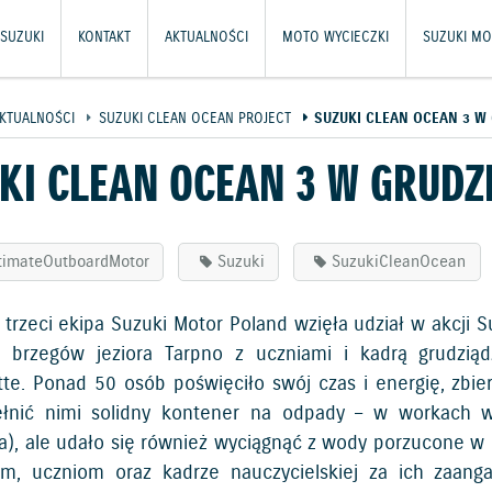
SUZUKI
KONTAKT
AKTUALNOŚCI
MOTO WYCIECZKI
SUZUKI MO
KTUALNOŚCI
SUZUKI CLEAN OCEAN PROJECT
SUZUKI CLEAN OCEAN 3 W
KI CLEAN OCEAN 3 W GRUDZ
timateOutboardMotor
Suzuki
SuzukiCleanOcean
z trzeci ekipa Suzuki Motor Poland wzięła udział w akcji
u brzegów jeziora Tarpno z uczniami i kadrą grudzi
tte. Ponad 50 osób poświęciło swój czas i energię, zbier
łnić nimi solidny kontener na odpady – w workach wy
a), ale udało się również wyciągnąć z wody porzucone w
m, uczniom oraz kadrze nauczycielskiej za ich zaang