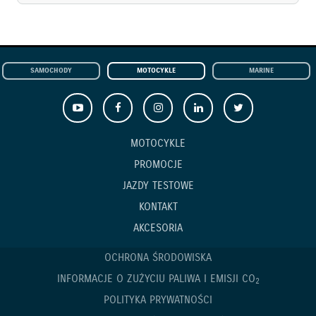
SAMOCHODY
MOTOCYKLE
MARINE
MOTOCYKLE
PROMOCJE
JAZDY TESTOWE
KONTAKT
AKCESORIA
OCHRONA ŚRODOWISKA
INFORMACJE O ZUŻYCIU PALIWA I EMISJI CO
2
POLITYKA PRYWATNOŚCI