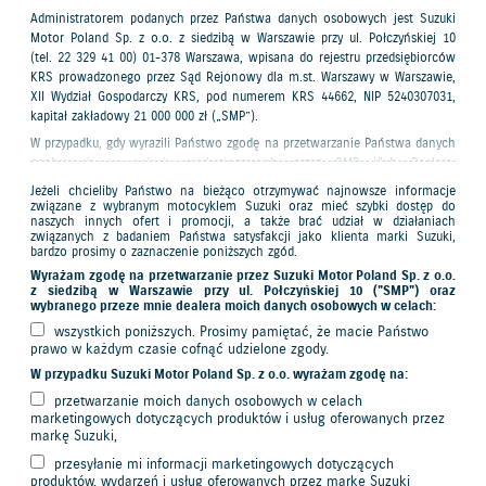
Administratorem podanych przez Państwa danych osobowych jest Suzuki
Motor Poland Sp. z o.o. z siedzibą w Warszawie przy ul. Połczyńskiej 10
(tel. 22 329 41 00) 01-378 Warszawa, wpisana do rejestru przedsiębiorców
KRS prowadzonego przez Sąd Rejonowy dla m.st. Warszawy w Warszawie,
XII Wydział Gospodarczy KRS, pod numerem KRS 44662, NIP 5240307031,
kapitał zakładowy 21 000 000 zł („SMP”).
W przypadku, gdy wyrazili Państwo zgodę na przetwarzanie Państwa danych
osobowych w celach marketingowych przez SMP i/lub Dealera,
administratorem Państwa danych w tym zakresie będzie podmiot, któremu
Jeżeli chcieliby Państwo na bieżąco otrzymywać najnowsze informacje
wyrazili Państwo zgodę.
związane z wybranym motocyklem Suzuki oraz mieć szybki dostęp do
naszych innych ofert i promocji, a także brać udział w działaniach
Podanie danych osobowych jest dobrowolne, ale konieczne do otrzymania
związanych z badaniem Państwa satysfakcji jako klienta marki Suzuki,
zamówionej oferty („Oferta”).
bardzo prosimy o zaznaczenie poniższych zgód.
Wyrażam zgodę na przetwarzanie przez Suzuki Motor Poland Sp. z o.o.
Państwa dane osobowe będą przetwarzane przez Dealera w celach:
z siedzibą w Warszawie przy ul. Połczyńskiej 10 ("SMP") oraz
przygotowania i przesłania Oferty,
wybranego przeze mnie dealera moich danych osobowych w celach:
dalszego kontaktu związanego z Ofertą.
wszystkich poniższych. Prosimy pamiętać, że macie Państwo
Państwa dane osobowe będą przetwarzane przez SMP w celu:
prawo w każdym czasie cofnąć udzielone zgody.
przygotowania i przesłania Oferty z wykorzystaniem strony internetowej i
W przypadku Suzuki Motor Poland Sp. z o.o. wyrażam zgodę na:
systemów informatycznych SMP,
nadzoru nad procesem przygotowania i przesyłania Oferty zgodnie ze
przetwarzanie moich danych osobowych w celach
standardami marki Suzuki.
marketingowych dotyczących produktów i usług oferowanych przez
markę Suzuki,
Ponadto Państwa dane osobowe mogą być przetwarzane przez SMP i/lub
Dealera w celach marketingowych (jeżeli udzielono zgody lub jeżeli
przesyłanie mi informacji marketingowych dotyczących
podstawą prawną przetwarzania są dozwolone, prawnie uzasadnione
produktów, wydarzeń i usług oferowanych przez markę Suzuki