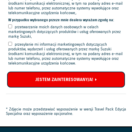
interesy administratora danych osobowych – art. 6 ust. 1 lit f)
środkami komunikacji elektronicznej, w tym na podany adres e-mail
Rozporządzenia Parlamentu Europejskiego i Rady (UE) 2016/679 z dnia
lub numer telefonu, przez automatyczne systemy wywołujące oraz
telekomunikacyjne urządzenia końcowe,.
27.04.2016 r. w sprawie ochrony osób fizycznych w związku z
przetwarzaniem danych osobowych i w sprawie swobodnego przepływu
W przypadku wybranego przeze mnie dealera wyrażam zgodę na:
takich danych oraz uchylenia dyrektywy 95/46/WE „RODO”).
przetwarzanie moich danych osobowych w celach
Przez marketing rozumie się proces planowania i realizacji koncepcji,
marketingowych dotyczących produktów i usług oferowanych przez
markę Suzuki,
ustalania ceny, promocji i dystrybucji idei, dóbr i usług w celu dokonania
wymiany mającej służyć osiągnięciu celów organizacji i jednostek [Ph.
przesyłanie mi informacji marketingowych dotyczących
Kotler: Marketing. Podręcznik europejski, PWE, Warszawa 2006]. W
produktów, wydarzeń i usług oferowanych przez markę Suzuki
opisywanym przypadku marketing dotyczy powyższych działań w zakresie
środkami komunikacji elektronicznej, w tym na podany adres e-mail
produktów i usług oferowanych przez markę Suzuki, w tym działań
lub numer telefonu, przez automatyczne systemy wywołujące oraz
związanych z przesyłaniem materiałów handlowych/promocyjnych oraz z
telekomunikacyjne urządzenia końcowe.
badaniem satysfakcji klienta.
Państwa dane osobowe będą przechowywane jedynie przez okres
JESTEM ZAINTERESOWANY/A!
niezbędny do realizacji celów przetwarzania danych, w szczególności
przygotowania i przesłania Oferty oraz prowadzenia korespondencji z nią
związanej. W zakresie wyrażonej zgody na przetwarzanie danych
osobowych dane będą przechowywane do czasu cofnięcia zgody lub
zaprzestania działalności, której zgoda dotyczy. Następnie Państwa dane
będą przechowywane przez okres wymagany obowiązkami nałożonymi na
* Zdjęcie może przedstawiać wyposażenie w wersji Travel Pack Edycja
administratora danych przepisami prawa, w tym przepisami podatkowymi
Specjalna oraz wyposażenie opcjonalne.
oraz przepisami dotyczącymi odpowiedzialności cywilnej z tytułu Oferty.
Odbiorcami Państwa danych mogą być zewnętrzni dostawcy usług (np.
podmioty zajmujące się ubezpieczeniem i finansowaniem nabycia