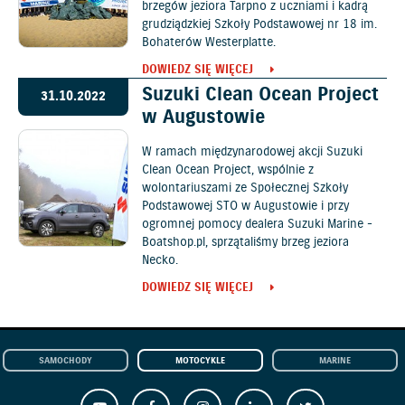
brzegów jeziora Tarpno z uczniami i kadrą
grudziądzkiej Szkoły Podstawowej nr 18 im.
Bohaterów Westerplatte.
DOWIEDZ SIĘ WIĘCEJ
Suzuki Clean Ocean Project
31.10.2022
w Augustowie
W ramach międzynarodowej akcji Suzuki
Clean Ocean Project, wspólnie z
wolontariuszami ze Społecznej Szkoły
Podstawowej STO w Augustowie i przy
ogromnej pomocy dealera Suzuki Marine -
Boatshop.pl, sprzątaliśmy brzeg jeziora
Necko.
DOWIEDZ SIĘ WIĘCEJ
SAMOCHODY
MOTOCYKLE
MARINE