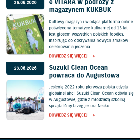
e VITARA w podróży z
25.06.2026
magazynem KUKBUK
Kultowy magazyn i wiodąca platforma online
poświęcona tematyce kulinarnej od 13 lat
jest głosem wszystkich polskich foodies,
inspirując do odkrywania nowych smaków i
celebrowania jedzenia.
DOWIEDZ SIĘ WIĘCEJ
Suzuki Clean Ocean
23.06.2026
powraca do Augustowa
Jesienią 2022 roku pierwsza polska edycja
globalnej akcji Suzuki Clean Ocean odbyła się
w Augustowie, gdzie z młodzieżą szkolną
sprzątaliśmy brzeg jeziora Necko.
DOWIEDZ SIĘ WIĘCEJ