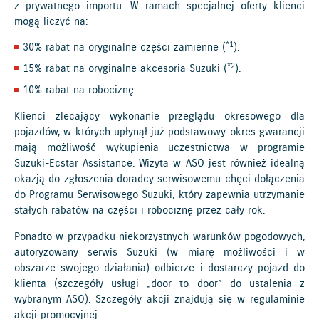
z prywatnego importu. W ramach specjalnej oferty klienci
mogą liczyć na:
*1
30% rabat na oryginalne części zamienne (
).
*2
15% rabat na oryginalne akcesoria Suzuki (
).
10% rabat na robociznę.
Klienci zlecający wykonanie przeglądu okresowego dla
pojazdów, w których upłynął już podstawowy okres gwarancji
mają możliwość wykupienia uczestnictwa w programie
Suzuki-Ecstar Assistance. Wizyta w ASO jest również idealną
okazją do zgłoszenia doradcy serwisowemu chęci dołączenia
do Programu Serwisowego Suzuki, który zapewnia utrzymanie
stałych rabatów na części i robociznę przez cały rok.
Ponadto w przypadku niekorzystnych warunków pogodowych,
autoryzowany serwis Suzuki (w miarę możliwości i w
obszarze swojego działania) odbierze i dostarczy pojazd do
klienta (szczegóły usługi „door to door” do ustalenia z
wybranym ASO). Szczegóły akcji znajdują się w regulaminie
akcji promocyjnej.