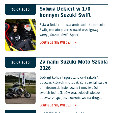
Sylwia Dekiert w 170-
30.07.2026
konnym Suzuki Swift
Sylwia Dekiert, nasza ambasadorka modelu
Swift, chciała przetestować wyścigową
wersję Suzuki Swift Sport.
DOWIEDZ SIĘ WIĘCEJ
Za nami Suzuki Moto Szkoła
20.07.2026
2026
Dobiegł końca tegoroczny cykl szkoleń,
podczas których motocykliści rozwijali swoje
umiejętności, lepiej poznali możliwości
swoich jednośladów oraz zdobyli wiedzę
podwyższającą bezpieczeństwo na drogach.
DOWIEDZ SIĘ WIĘCEJ