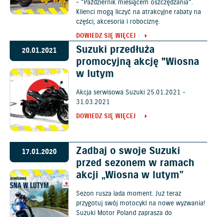
- "Październik miesiącem oszczędzania".
Klienci mogą liczyć na atrakcyjne rabaty na
części, akcesoria i robociznę.
DOWIEDZ SIĘ WIĘCEJ
Suzuki przedłuża
20.01.2021
promocyjną akcję "Wiosna
w lutym
Akcja serwisowa Suzuki 25.01.2021 -
31.03.2021
DOWIEDZ SIĘ WIĘCEJ
Zadbaj o swoje Suzuki
17.01.2020
przed sezonem w ramach
akcji „Wiosna w lutym”
Sezon rusza lada moment. Już teraz
przygotuj swój motocykl na nowe wyzwania!
Suzuki Motor Poland zaprasza do