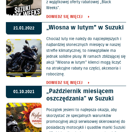
z wyjątkowej oferty rabatowej „Black
Weeks”.
DOWIEDZ SIĘ WIĘCEJ
„Wiosna w lutym" w Suzuki
21.01.2022
Chociaż luty nie należy do najcieplejszych i
najbardziej słonecznych miesięcy w naszej
strefie klimatycznej, to niewątpliwie ma
jednak solidne plusy. W ramach zbliżającej się
akcji "Wiosna w lutym" klienci mogą liczyć
na atrakcyjne rabaty na części, akcesoria i
robociznę.
DOWIEDZ SIĘ WIĘCEJ
„Październik miesiącem
01.10.2021
oszczędzania” w Suzuki
Początek jesieni to najlepsza okazja, aby
skorzystać ze specjalnych warunków
promocyjnej akcji serwisowej skierowanej do
posiadaczy motocykli i quadów marki Suzuki