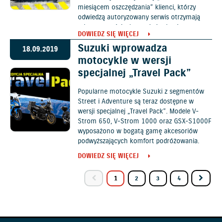
miesiącem oszczędzania” klienci, którzy
odwiedzą autoryzowany serwis otrzymają
rabat na części, akcesoria i robociznę.
DOWIEDZ SIĘ WIĘCEJ
Suzuki wprowadza
18.09.2019
motocykle w wersji
specjalnej „Travel Pack”
Popularne motocykle Suzuki z segmentów
Street i Adventure są teraz dostępne w
wersji specjalnej „Travel Pack”. Modele V-
Strom 650, V-Strom 1000 oraz GSX-S1000F
wyposażono w bogatą gamę akcesoriów
podwyższających komfort podróżowania.
DOWIEDZ SIĘ WIĘCEJ
1
2
3
4