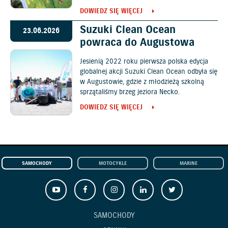
DOWIEDZ SIĘ WIĘCEJ
Suzuki Clean Ocean
23.06.2026
powraca do Augustowa
Jesienią 2022 roku pierwsza polska edycja
globalnej akcji Suzuki Clean Ocean odbyła się
w Augustowie, gdzie z młodzieżą szkolną
sprzątaliśmy brzeg jeziora Necko.
DOWIEDZ SIĘ WIĘCEJ
SAMOCHODY
MOTOCYKLE
MARINE
SAMOCHODY