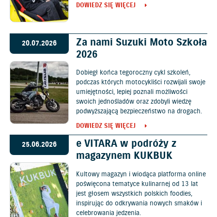
DOWIEDZ SIĘ WIĘCEJ
Za nami Suzuki Moto Szkoła
20.07.2026
2026
Dobiegł końca tegoroczny cykl szkoleń,
podczas których motocykliści rozwijali swoje
umiejętności, lepiej poznali możliwości
swoich jednośladów oraz zdobyli wiedzę
podwyższającą bezpieczeństwo na drogach.
DOWIEDZ SIĘ WIĘCEJ
e VITARA w podróży z
25.06.2026
magazynem KUKBUK
Kultowy magazyn i wiodąca platforma online
poświęcona tematyce kulinarnej od 13 lat
jest głosem wszystkich polskich foodies,
inspirując do odkrywania nowych smaków i
celebrowania jedzenia.