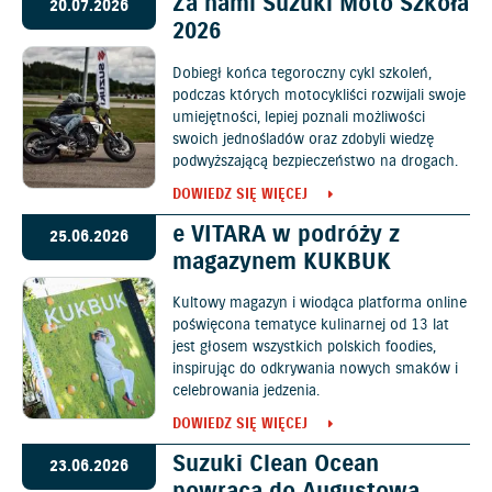
Za nami Suzuki Moto Szkoła
20.07.2026
2026
Dobiegł końca tegoroczny cykl szkoleń,
podczas których motocykliści rozwijali swoje
umiejętności, lepiej poznali możliwości
swoich jednośladów oraz zdobyli wiedzę
podwyższającą bezpieczeństwo na drogach.
DOWIEDZ SIĘ WIĘCEJ
e VITARA w podróży z
25.06.2026
magazynem KUKBUK
Kultowy magazyn i wiodąca platforma online
poświęcona tematyce kulinarnej od 13 lat
jest głosem wszystkich polskich foodies,
inspirując do odkrywania nowych smaków i
celebrowania jedzenia.
DOWIEDZ SIĘ WIĘCEJ
Suzuki Clean Ocean
23.06.2026