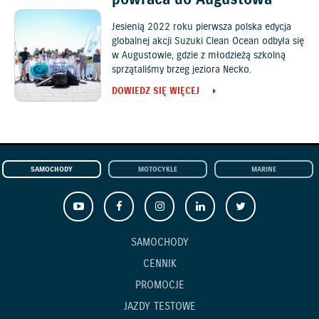
powraca do Augustowa
Jesienią 2022 roku pierwsza polska edycja
globalnej akcji Suzuki Clean Ocean odbyła się
w Augustowie, gdzie z młodzieżą szkolną
sprzątaliśmy brzeg jeziora Necko.
DOWIEDZ SIĘ WIĘCEJ
SAMOCHODY
MOTOCYKLE
MARINE
SAMOCHODY
CENNIK
PROMOCJE
JAZDY TESTOWE