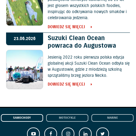
jest głosem wszystkich polskich foodies,
inspirując do odkrywania nowych smaków i
celebrowania jedzenia.
DOWIEDZ SIĘ WIĘCEJ
Suzuki Clean Ocean
23.06.2026
powraca do Augustowa
Jesienią 2022 roku pierwsza polska edycja
globalnej akcji Suzuki Clean Ocean odbyła się
w Augustowie, gdzie z młodzieżą szkolną
sprzątaliśmy brzeg jeziora Necko.
DOWIEDZ SIĘ WIĘCEJ
SAMOCHODY
MOTOCYKLE
MARINE