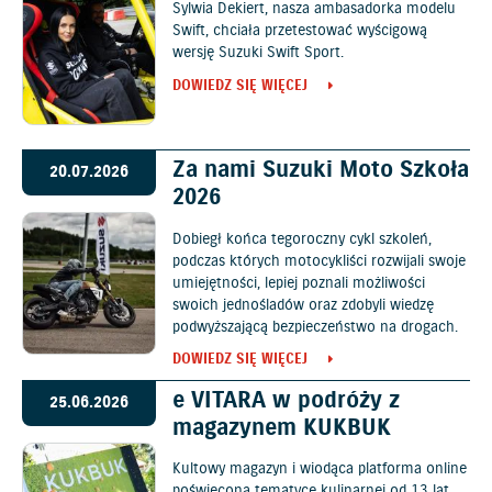
Sylwia Dekiert, nasza ambasadorka modelu
Swift, chciała przetestować wyścigową
wersję Suzuki Swift Sport.
DOWIEDZ SIĘ WIĘCEJ
Za nami Suzuki Moto Szkoła
20.07.2026
2026
Dobiegł końca tegoroczny cykl szkoleń,
podczas których motocykliści rozwijali swoje
umiejętności, lepiej poznali możliwości
swoich jednośladów oraz zdobyli wiedzę
podwyższającą bezpieczeństwo na drogach.
DOWIEDZ SIĘ WIĘCEJ
e VITARA w podróży z
25.06.2026
magazynem KUKBUK
Kultowy magazyn i wiodąca platforma online
poświęcona tematyce kulinarnej od 13 lat