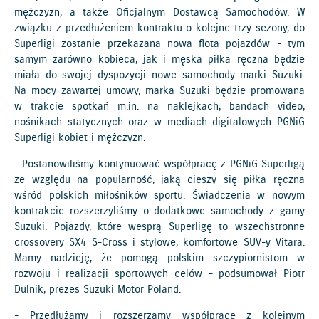
mężczyzn, a także Oficjalnym Dostawcą Samochodów. W
związku z przedłużeniem kontraktu o kolejne trzy sezony, do
Superligi zostanie przekazana nowa flota pojazdów - tym
samym zarówno kobieca, jak i męska piłka ręczna będzie
miała do swojej dyspozycji nowe samochody marki Suzuki.
Na mocy zawartej umowy, marka Suzuki będzie promowana
w trakcie spotkań m.in. na naklejkach, bandach video,
nośnikach statycznych oraz w mediach digitalowych PGNiG
Superligi kobiet i mężczyzn.
- Postanowiliśmy kontynuować współpracę z PGNiG Superligą
ze względu na popularność, jaką cieszy się piłka ręczna
wśród polskich miłośników sportu. Świadczenia w nowym
kontrakcie rozszerzyliśmy o dodatkowe samochody z gamy
Suzuki. Pojazdy, które wesprą Superligę to wszechstronne
crossovery SX4 S-Cross i stylowe, komfortowe SUV-y Vitara.
Mamy nadzieję, że pomogą polskim szczypiornistom w
rozwoju i realizacji sportowych celów - podsumował Piotr
Dulnik, prezes Suzuki Motor Poland.
- Przedłużamy i rozszerzamy współpracę z kolejnym