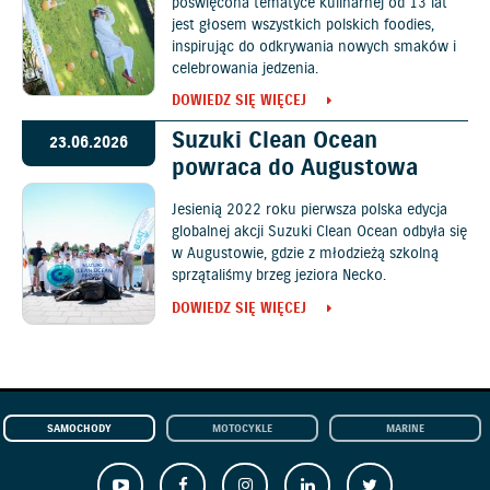
poświęcona tematyce kulinarnej od 13 lat
jest głosem wszystkich polskich foodies,
inspirując do odkrywania nowych smaków i
celebrowania jedzenia.
DOWIEDZ SIĘ WIĘCEJ
Suzuki Clean Ocean
23.06.2026
powraca do Augustowa
Jesienią 2022 roku pierwsza polska edycja
globalnej akcji Suzuki Clean Ocean odbyła się
w Augustowie, gdzie z młodzieżą szkolną
sprzątaliśmy brzeg jeziora Necko.
DOWIEDZ SIĘ WIĘCEJ
SAMOCHODY
MOTOCYKLE
MARINE