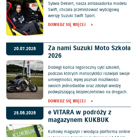
Sylwia Dekiert, nasza ambasadorka modelu
Swift, chciała przetestować wyścigową
wersję Suzuki Swift Sport.
DOWIEDZ SIĘ WIĘCEJ
Za nami Suzuki Moto Szkoła
20.07.2026
2026
Dobiegł końca tegoroczny cykl szkoleń,
podczas których motocykliści rozwijali swoje
umiejętności, lepiej poznali możliwości
swoich jednośladów oraz zdobyli wiedzę
podwyższającą bezpieczeństwo na drogach.
DOWIEDZ SIĘ WIĘCEJ
e VITARA w podróży z
25.06.2026
magazynem KUKBUK
Kultowy magazyn i wiodąca platforma online