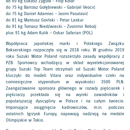
do 69 kg Łukasz Zyguła - Filip Kolar
do 75 kg Bartosz Gołębiewski – Gabrijel Veocić
do 75 kg Daniel Adamiec – Jasim Pasalavić
do 81 kg Mateusz Goiński - Petar Laskur
do 91 kg Tomasz Niedźwiecki - Zvonimir Rebolj
plus 91 kg Adam Kulik – Oskar Safarian (POL)
Współpraca japońskiej marki i Polskiego Związku
Bokserskiego rozpoczęła się w 2018 roku. W grudniu 2019
roku Suzuki Motor Poland rozszerzyło zasady współpracy z
PZB. Sportowcy wchodzący w skład wyselekcjonowanej
grupy Suzuki Top Team otrzymali od Suzuki Motor Poland
kluczyki do modeli Vitara oraz indywidualne czeki na
comiesięczne stypendium w wysokości 3500 PLN.
Zaangażowanie sponsora głównego w rozwój pięściarek i
pięściarzy przekłada się na wyniki zawodników i
popularyzację dyscypliny w Polsce i na całym świecie.
Imponujące osiągnięcia kadrowiczów, m.in. podczas
ostatnich Igrzysk Europy, napawają nadzieją na medale
Olimpijskie w Tokio.