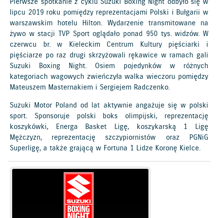
Pierwsze spotkanie z cyklu Suzuki Boxing Night odbyło się w
lipcu 2019 roku pomiędzy reprezentacjami Polski i Bułgarii w
warszawskim hotelu Hilton. Wydarzenie transmitowane na
żywo w stacji TVP Sport oglądało ponad 950 tys. widzów. W
czerwcu br. w Kieleckim Centrum Kultury pięściarki i
pięściarze po raz drugi skrzyżowali rękawice w ramach gali
Suzuki Boxing Night. Osiem pojedynków w różnych
kategoriach wagowych zwieńczyła walka wieczoru pomiędzy
Mateuszem Masternakiem i Sergiejem Radczenko.
Suzuki Motor Poland od lat aktywnie angażuje się w polski
sport. Sponsoruje polski boks olimpijski, reprezentację
koszykówki, Energa Basket Ligę, koszykarską 1 Ligę
Mężczyzn, reprezentację szczypiornistów oraz PGNiG
Superligę, a także grającą w Fortuna 1 Lidze Koronę Kielce.