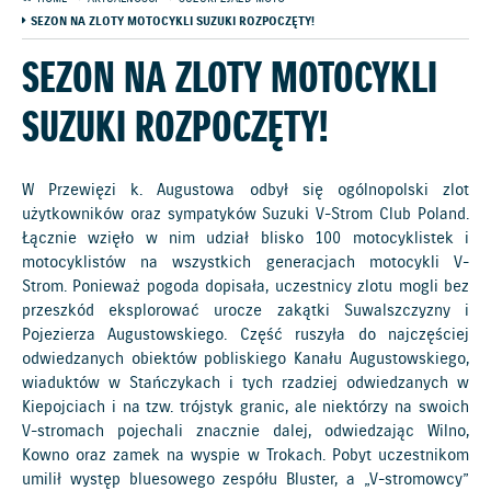
SEZON NA ZLOTY MOTOCYKLI SUZUKI ROZPOCZĘTY!
SEZON NA ZLOTY MOTOCYKLI
SUZUKI ROZPOCZĘTY!
W Przewięzi k. Augustowa odbył się ogólnopolski zlot
użytkowników oraz sympatyków Suzuki V-Strom Club Poland.
Łącznie wzięło w nim udział blisko 100 motocyklistek i
motocyklistów na wszystkich generacjach motocykli V-
Strom. Ponieważ pogoda dopisała, uczestnicy zlotu mogli bez
przeszkód eksplorować urocze zakątki Suwalszczyzny i
Pojezierza Augustowskiego. Część ruszyła do najczęściej
odwiedzanych obiektów pobliskiego Kanału Augustowskiego,
wiaduktów w Stańczykach i tych rzadziej odwiedzanych w
Kiepojciach i na tzw. trójstyk granic, ale niektórzy na swoich
V-stromach pojechali znacznie dalej, odwiedzając Wilno,
Kowno oraz zamek na wyspie w Trokach. Pobyt uczestnikom
umilił występ bluesowego zespółu Bluster, a „V-stromowcy”