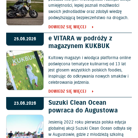
umiejętności, lepiej poznali możliwości
swoich jednośladów oraz zdobyli wiedzę
podwyższającą bezpieczeństwo na drogach.
DOWIEDZ SIĘ WIĘCEJ
e VITARA w podróży z
25.06.2026
magazynem KUKBUK
Kultowy magazyn i wiodąca platforma online
poświęcona tematyce kulinarnej od 13 lat
jest głosem wszystkich polskich foodies,
inspirując do odkrywania nowych smaków i
celebrowania jedzenia.
DOWIEDZ SIĘ WIĘCEJ
Suzuki Clean Ocean
23.06.2026
powraca do Augustowa
Jesienią 2022 roku pierwsza polska edycja
globalnej akcji Suzuki Clean Ocean odbyła się
w Augustowie, gdzie z młodzieżą szkolną