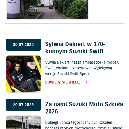
Sylwia Dekiert w 170-
30.07.2026
konnym Suzuki Swift
Sylwia Dekiert, nasza ambasadorka modelu
Swift, chciała przetestować wyścigową
wersję Suzuki Swift Sport.
DOWIEDZ SIĘ WIĘCEJ
Za nami Suzuki Moto Szkoła
20.07.2026
2026
Dobiegł końca tegoroczny cykl szkoleń,
podczas których motocykliści rozwijali swoje