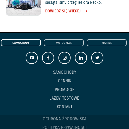
sprzątaliśmy brzeg jeziora Necko.
DOWIEDZ SIĘ WIĘCEJ
SAMOCHODY
MOTOCYKLE
MARINE
SAMOCHODY
CENNIK
PROMOCJE
JAZDY TESTOWE
KONTAKT
OCHRONA ŚRODOWISKA
POLITYKA PRYWATNOŚCI