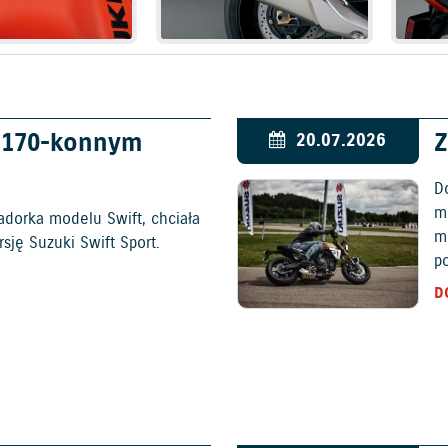
w 170-konnym
Z
20.07.2026
D
mo
adorka modelu Swift, chciała
m
ję Suzuki Swift Sport.
p
D