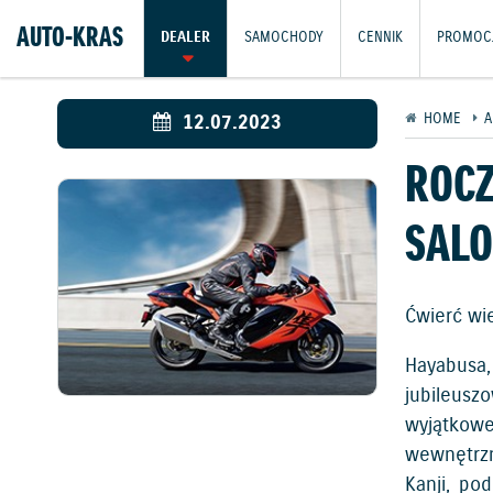
AUTO-KRAS
DEALER
SAMOCHODY
CENNIK
PROMOC
12.07.2023
HOME
A
ROCZ
SAL
Ćwierć wi
Hayabusa,
jubileusz
wyjątkowe
wewnętrzn
Kanji, po