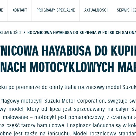
JE
KONTAKT
PROGRAMY SPECJALNE
AKTUALNOŚCI
SERWIS I 
KTUALNOŚCI
ROCZNICOWA HAYABUSA DO KUPIENIA W POLSKICH SALON
NICOWA HAYABUSA DO KUPI
ONACH MOTOCYKLOWYCH MAR
eku po premierze do oferty trafia rocznicowy model Suzuk
 flagowy motocykl Suzuki Motor Corporation, świętuje s
owy model, który od lipca jest sprzedawany na całym ś
 malowanie – motocykl jest pomarańczowy, z czarnymi a
a część tarczy hamulcowej i napinacz łańcucha są w kolo
dobne jest także na łańcuchu. Model rocznicowy stand