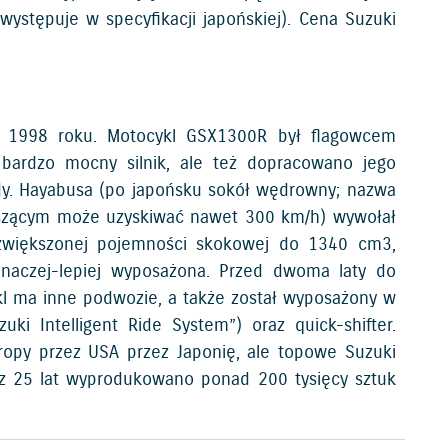
występuje w specyfikacji japońskiej). Cena Suzuki
w 1998 roku. Motocykl GSX1300R był flagowcem
w bardzo mocny silnik, ale też dopracowano jego
zdy. Hayabusa (po japońsku sokół wędrowny; nazwa
oszącym może uzyskiwać nawet 300 km/h) wywołał
o zwiększonej pojemności skokowej do 1340 cm3,
inaczej-lepiej wyposażona. Przed dwoma laty do
ykl ma inne podwozie, a także został wyposażony w
uki Intelligent Ride System”) oraz quick-shifter.
ropy przez USA przez Japonię, ale topowe Suzuki
z 25 lat wyprodukowano ponad 200 tysięcy sztuk