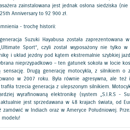
asażera zainstalowana jest jednak osłona siedziska (nie 
25th Anniversary to 92 900 zł.
mnienia - trochę historii:
 generacja Suzuki Hayabusa została zaprezentowana 
 „Ultimate Sport”, czyli został wyposażony nie tylko 
ikę i układ jezdny pod kątem ekstremalnie szybkiej ja
ybrana nieprzypadkowo – ten gatunek sokoła w locie k
 sensację. Drugą generację motocykla, z silnikiem 
owano w 2007 roku. Była równie agresywna, ale też 
 trafiła trzecia generacja z ulepszonym silnikiem. Motoc
ardziej wyrafinowaną elektronikę (system „S.I.R.S - Suz
aktualnie jest sprzedawana w 48 krajach świata, od Eu
 zamówić w Indiach oraz w Ameryce Południowej. Prze
 modelu!