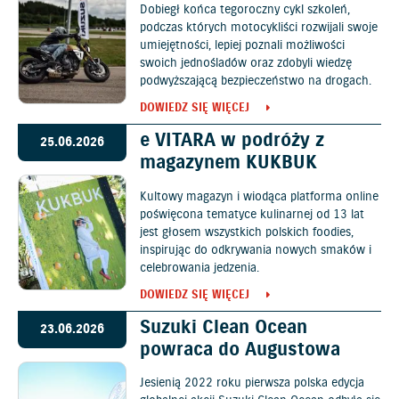
Dobiegł końca tegoroczny cykl szkoleń,
podczas których motocykliści rozwijali swoje
umiejętności, lepiej poznali możliwości
swoich jednośladów oraz zdobyli wiedzę
podwyższającą bezpieczeństwo na drogach.
DOWIEDZ SIĘ WIĘCEJ
e VITARA w podróży z
25.06.2026
magazynem KUKBUK
Kultowy magazyn i wiodąca platforma online
poświęcona tematyce kulinarnej od 13 lat
jest głosem wszystkich polskich foodies,
inspirując do odkrywania nowych smaków i
celebrowania jedzenia.
DOWIEDZ SIĘ WIĘCEJ
Suzuki Clean Ocean
23.06.2026
powraca do Augustowa
Jesienią 2022 roku pierwsza polska edycja