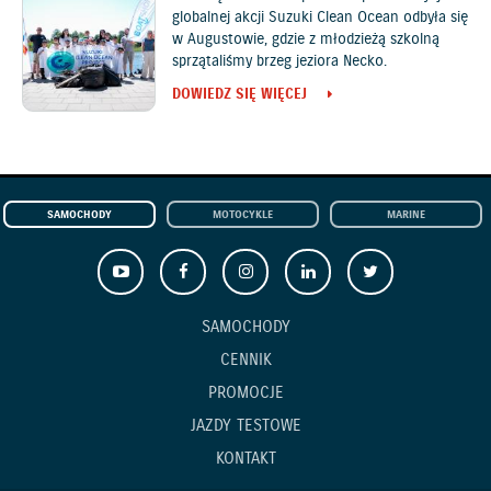
globalnej akcji Suzuki Clean Ocean odbyła się
w Augustowie, gdzie z młodzieżą szkolną
sprzątaliśmy brzeg jeziora Necko.
DOWIEDZ SIĘ WIĘCEJ
SAMOCHODY
MOTOCYKLE
MARINE
SAMOCHODY
CENNIK
PROMOCJE
JAZDY TESTOWE
KONTAKT