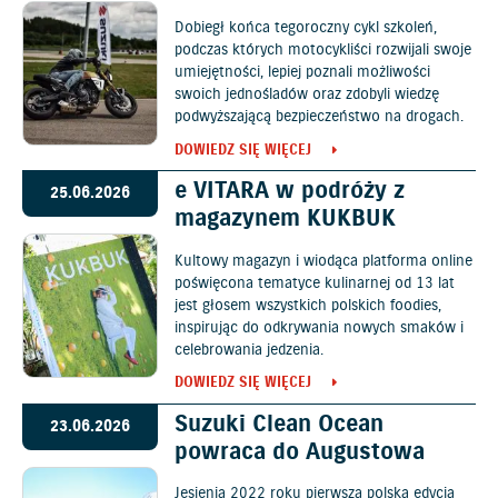
Dobiegł końca tegoroczny cykl szkoleń,
podczas których motocykliści rozwijali swoje
umiejętności, lepiej poznali możliwości
swoich jednośladów oraz zdobyli wiedzę
podwyższającą bezpieczeństwo na drogach.
DOWIEDZ SIĘ WIĘCEJ
e VITARA w podróży z
25.06.2026
magazynem KUKBUK
Kultowy magazyn i wiodąca platforma online
poświęcona tematyce kulinarnej od 13 lat
jest głosem wszystkich polskich foodies,
inspirując do odkrywania nowych smaków i
celebrowania jedzenia.
DOWIEDZ SIĘ WIĘCEJ
Suzuki Clean Ocean
23.06.2026
powraca do Augustowa
Jesienią 2022 roku pierwsza polska edycja