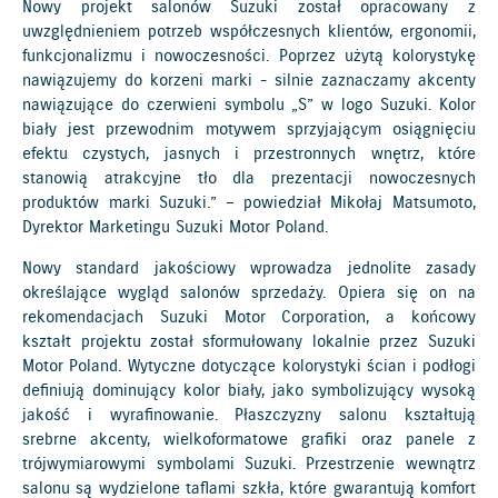
Nowy projekt salonów Suzuki został opracowany z
uwzględnieniem potrzeb współczesnych klientów, ergonomii,
funkcjonalizmu i nowoczesności. Poprzez użytą kolorystykę
nawiązujemy do korzeni marki - silnie zaznaczamy akcenty
nawiązujące do czerwieni symbolu „S” w logo Suzuki. Kolor
biały jest przewodnim motywem sprzyjającym osiągnięciu
efektu czystych, jasnych i przestronnych wnętrz, które
stanowią atrakcyjne tło dla prezentacji nowoczesnych
produktów marki Suzuki.” – powiedział Mikołaj Matsumoto,
Dyrektor Marketingu Suzuki Motor Poland.
Nowy standard jakościowy wprowadza jednolite zasady
określające wygląd salonów sprzedaży. Opiera się on na
rekomendacjach Suzuki Motor Corporation, a końcowy
kształt projektu został sformułowany lokalnie przez Suzuki
Motor Poland. Wytyczne dotyczące kolorystyki ścian i podłogi
definiują dominujący kolor biały, jako symbolizujący wysoką
jakość i wyrafinowanie. Płaszczyzny salonu kształtują
srebrne akcenty, wielkoformatowe grafiki oraz panele z
trójwymiarowymi symbolami Suzuki. Przestrzenie wewnątrz
salonu są wydzielone taflami szkła, które gwarantują komfort