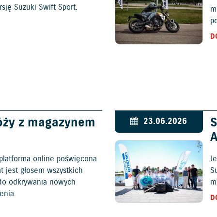
ję Suzuki Swift Sport.
m
p
D
óży z magazynem
S
23.06.2026
platforma online poświęcona
Je
at jest głosem wszystkich
S
c do odkrywania nowych
mł
enia.
D