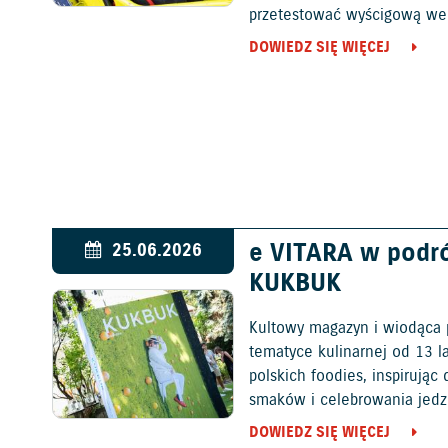
przetestować wyścigową wers
DOWIEDZ SIĘ WIĘCEJ
e VITARA w podr
25.06.2026
KUKBUK
Kultowy magazyn i wiodąca 
tematyce kulinarnej od 13 l
polskich foodies, inspirują
smaków i celebrowania jedz
DOWIEDZ SIĘ WIĘCEJ