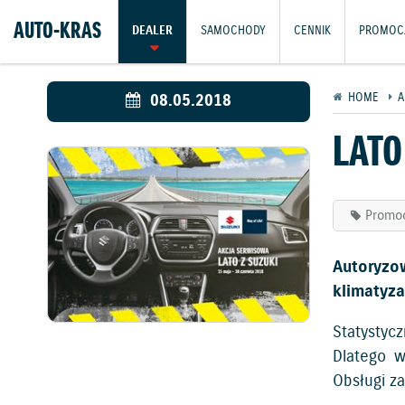
AUTO-KRAS
DEALER
SAMOCHODY
CENNIK
PROMOC
08.05.2018
HOME
A
LATO
Promo
Autoryzo
klimatyza
Statystyc
Dlatego w
Obsługi za