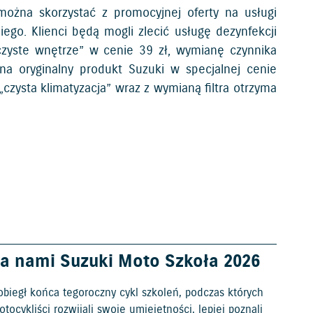
ożna skorzystać z promocyjnej oferty na usługi
ego. Klienci będą mogli zlecić usługę dezynfekcji
 „czyste wnętrze” w cenie 39 zł, wymianę czynnika
i na oryginalny produkt Suzuki w specjalnej cenie
czysta klimatyzacja” wraz z wymianą filtra otrzyma
a nami Suzuki Moto Szkoła 2026
obiegł końca tegoroczny cykl szkoleń, podczas których
tocykliści rozwijali swoje umiejętności, lepiej poznali