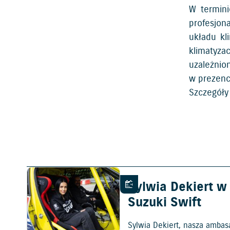
W termini
profesjon
układu kl
klimatyza
uzależnio
w prezenc
Szczegóły 
Sylwia Dekiert 
30.07.2026
Suzuki Swift
Sylwia Dekiert, nasza ambas