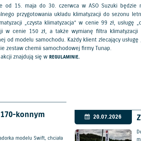
e od 15. maja do 30. czerwca w ASO Suzuki będzie m
alnego przygotowania układu klimatyzacji do sezonu letni
imatyzacji „czysta klimatyzacja” w cenie 99 zł, usługę
cji w cenie 150 zł, a także wymianę filtra klimatyzacj
nej od modelu samochodu. Każdy klient zlecający usługę „
ie zestaw chemii samochodowej firmy Tunap.
akcji znajdują się w
REGULAMINIE.
w 170-konnym
Z
20.07.2026
D
adorka modelu Swift, chciała
mo