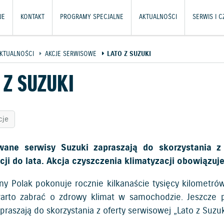
JE
KONTAKT
PROGRAMY SPECJALNE
AKTUALNOŚCI
SERWIS I 
KTUALNOŚCI
AKCJE SERWISOWE
LATO Z SUZUKI
 Z SUZUKI
cje
wane serwisy Suzuki zapraszają do skorzystania z
cji do lata. Akcja czyszczenia klimatyzacji obowiązuj
zny Polak pokonuje rocznie kilkanaście tysięcy kilometró
arto zabrać o zdrowy klimat w samochodzie. Jeszcze 
praszają do skorzystania z oferty serwisowej „Lato z Suzuk