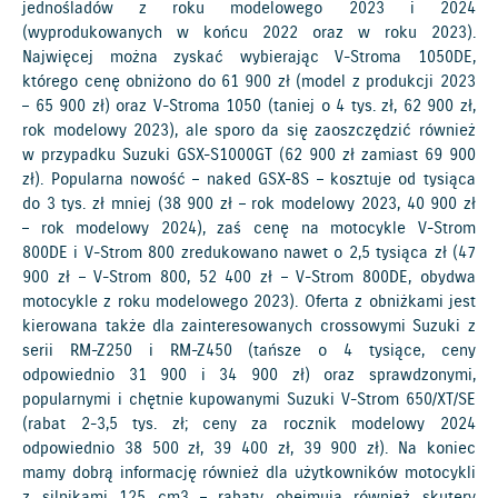
jednośladów z roku modelowego 2023 i 2024
(wyprodukowanych w końcu 2022 oraz w roku 2023).
Najwięcej można zyskać wybierając V-Stroma 1050DE,
którego cenę obniżono do 61 900 zł (model z produkcji 2023
– 65 900 zł) oraz V-Stroma 1050 (taniej o 4 tys. zł, 62 900 zł,
rok modelowy 2023), ale sporo da się zaoszczędzić również
w przypadku Suzuki GSX-S1000GT (62 900 zł zamiast 69 900
zł). Popularna nowość – naked GSX-8S – kosztuje od tysiąca
do 3 tys. zł mniej (38 900 zł – rok modelowy 2023, 40 900 zł
– rok modelowy 2024), zaś cenę na motocykle V-Strom
800DE i V-Strom 800 zredukowano nawet o 2,5 tysiąca zł (47
900 zł – V-Strom 800, 52 400 zł – V-Strom 800DE, obydwa
motocykle z roku modelowego 2023). Oferta z obniżkami jest
kierowana także dla zainteresowanych crossowymi Suzuki z
serii RM-Z250 i RM-Z450 (tańsze o 4 tysiące, ceny
odpowiednio 31 900 i 34 900 zł) oraz sprawdzonymi,
popularnymi i chętnie kupowanymi Suzuki V-Strom 650/XT/SE
(rabat 2-3,5 tys. zł; ceny za rocznik modelowy 2024
odpowiednio 38 500 zł, 39 400 zł, 39 900 zł). Na koniec
mamy dobrą informację również dla użytkowników motocykli
z silnikami 125 cm3 – rabaty obejmują również skutery