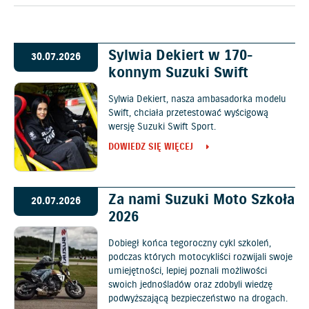
Sylwia Dekiert w 170-
30.07.2026
konnym Suzuki Swift
Sylwia Dekiert, nasza ambasadorka modelu
Swift, chciała przetestować wyścigową
wersję Suzuki Swift Sport.
DOWIEDZ SIĘ WIĘCEJ
Za nami Suzuki Moto Szkoła
20.07.2026
2026
Dobiegł końca tegoroczny cykl szkoleń,
podczas których motocykliści rozwijali swoje
umiejętności, lepiej poznali możliwości
swoich jednośladów oraz zdobyli wiedzę
podwyższającą bezpieczeństwo na drogach.