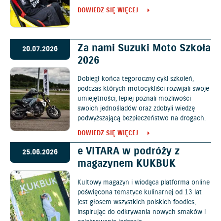
DOWIEDZ SIĘ WIĘCEJ
Za nami Suzuki Moto Szkoła
20.07.2026
2026
Dobiegł końca tegoroczny cykl szkoleń,
podczas których motocykliści rozwijali swoje
umiejętności, lepiej poznali możliwości
swoich jednośladów oraz zdobyli wiedzę
podwyższającą bezpieczeństwo na drogach.
DOWIEDZ SIĘ WIĘCEJ
e VITARA w podróży z
25.06.2026
magazynem KUKBUK
Kultowy magazyn i wiodąca platforma online
poświęcona tematyce kulinarnej od 13 lat
jest głosem wszystkich polskich foodies,
inspirując do odkrywania nowych smaków i