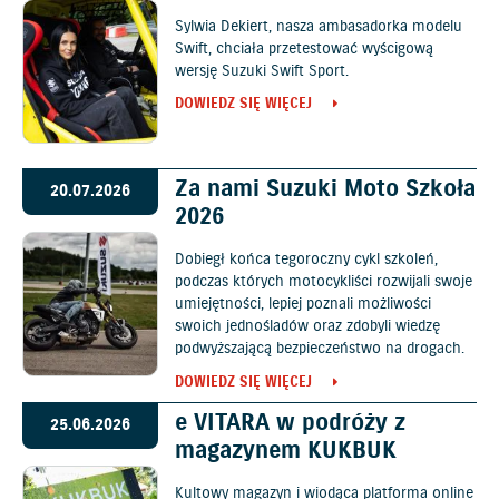
Sylwia Dekiert, nasza ambasadorka modelu
Swift, chciała przetestować wyścigową
wersję Suzuki Swift Sport.
DOWIEDZ SIĘ WIĘCEJ
Za nami Suzuki Moto Szkoła
20.07.2026
2026
Dobiegł końca tegoroczny cykl szkoleń,
podczas których motocykliści rozwijali swoje
umiejętności, lepiej poznali możliwości
swoich jednośladów oraz zdobyli wiedzę
podwyższającą bezpieczeństwo na drogach.
DOWIEDZ SIĘ WIĘCEJ
e VITARA w podróży z
25.06.2026
magazynem KUKBUK
Kultowy magazyn i wiodąca platforma online