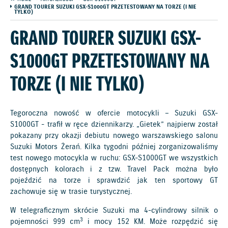
GRAND TOURER SUZUKI GSX-S1000GT PRZETESTOWANY NA TORZE (I NIE
TYLKO)
GRAND TOURER SUZUKI GSX-
S1000GT PRZETESTOWANY NA
TORZE (I NIE TYLKO)
Tegoroczna nowość w ofercie motocykli – Suzuki GSX-
S1000GT - trafił w ręce dziennikarzy. „Gietek” najpierw został
pokazany przy okazji debiutu nowego warszawskiego salonu
Suzuki Motors Żerań. Kilka tygodni później zorganizowaliśmy
test nowego motocykla w ruchu: GSX-S1000GT we wszystkich
dostępnych kolorach i z tzw. Travel Pack można było
pojeździć na torze i sprawdzić jak ten sportowy GT
zachowuje się w trasie turystycznej.
W telegraficznym skrócie Suzuki ma 4-cylindrowy silnik o
3
pojemności 999 cm
i mocy 152 KM. Może rozpędzić się