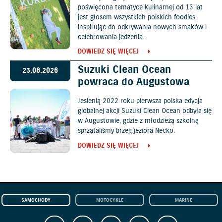
poświęcona tematyce kulinarnej od 13 lat
jest głosem wszystkich polskich foodies,
inspirując do odkrywania nowych smaków i
celebrowania jedzenia.
DOWIEDZ SIĘ WIĘCEJ
Suzuki Clean Ocean
23.06.2026
powraca do Augustowa
Jesienią 2022 roku pierwsza polska edycja
globalnej akcji Suzuki Clean Ocean odbyła się
w Augustowie, gdzie z młodzieżą szkolną
sprzątaliśmy brzeg jeziora Necko.
DOWIEDZ SIĘ WIĘCEJ
SAMOCHODY
MOTOCYKLE
MARINE