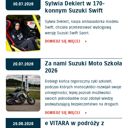
Sylwia Dekiert w 170-
30.07.2026
konnym Suzuki Swift
Sylwia Dekiert, nasza ambasadorka modelu
Swift, chciała przetestować wyścigową
wersję Suzuki Swift Sport.
DOWIEDZ SIĘ WIĘCEJ
Za nami Suzuki Moto Szkoła
20.07.2026
2026
Dobiegł końca tegoroczny cykl szkoleń,
podczas których motocykliści rozwijali swoje
umiejętności, lepiej poznali możliwości
swoich jednośladów oraz zdobyli wiedzę
podwyższającą bezpieczeństwo na drogach.
DOWIEDZ SIĘ WIĘCEJ
e VITARA w podróży z
25.06.2026