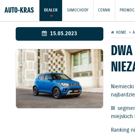
AUTO-KRAS
DEALER
SAMOCHODY
CENNIK
PROMOC
15.05.2023
HOME
A
DWA 
NIEZ
Niemiecki
najbardzi
W segmen
miejskich 
Ranking n