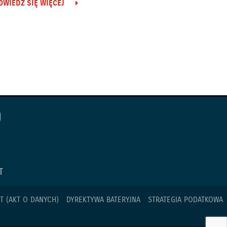
OWIEDZ SIĘ WIĘCEJ
T
T (AKT O DANYCH)
DYREKTYWA BATERYJNA
STRATEGIA PODATKOWA