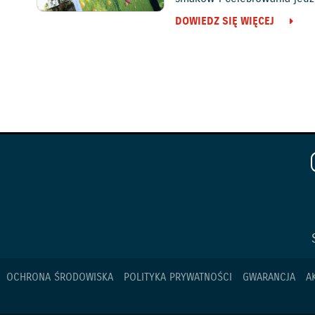
DOWIEDZ SIĘ WIĘCEJ
OCHRONA ŚRODOWISKA
POLITYKA PRYWATNOŚCI
GWARANCJA
A