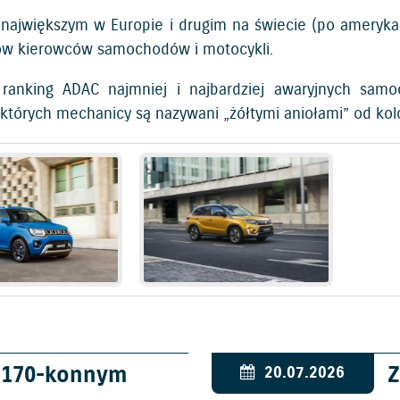
 największym w Europie i drugim na świecie (po ameryk
ów kierowców samochodów i motocykli.
ranking ADAC najmniej i najbardziej awaryjnych samo
 których mechanicy są nazywani „żółtymi aniołami” od ko
w 170-konnym
Z
20.07.2026