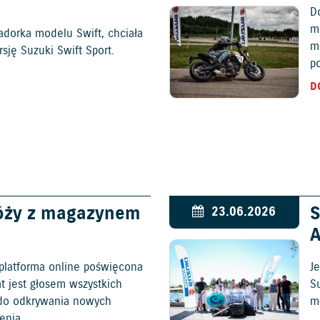
D
mo
adorka modelu Swift, chciała
m
ję Suzuki Swift Sport.
p
D
óży z magazynem
S
23.06.2026
platforma online poświęcona
Je
at jest głosem wszystkich
S
c do odkrywania nowych
mł
enia.