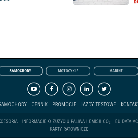
D
SAMOCHODY
MOTOCYKLE
MARINE
SAMOCHODY
CENNIK
PROMOCJE
JAZDY TESTOWE
KONTAK
KCESORIA
INFORMACJE O ZUŻYCIU PALIWA I EMISJI CO
EU DATA AC
2
KARTY RATOWNICZE