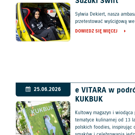
Suzuki Swift
Sylwia Dekiert, nasza ambas
przetestować wyścigową wers
DOWIEDZ SIĘ WIĘCEJ
e VITARA w podr
25.06.2026
KUKBUK
Kultowy magazyn i wiodąca 
tematyce kulinarnej od 13 l
polskich foodies, inspirują
smaków i celebrowania jedz