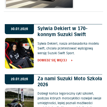
Sylwia Dekiert w 170-
30.07.2026
konnym Suzuki Swift
Sylwia Dekiert, nasza ambasadorka modelu
Swift, chciała przetestować wyścigową
wersję Suzuki Swift Sport.
DOWIEDZ SIĘ WIĘCEJ
Za nami Suzuki Moto Szkoła
20.07.2026
2026
Dobiegł końca tegoroczny cykl szkoleń,
podczas których motocykliści rozwijali swoje
umiejętności, lepiej poznali możliwości