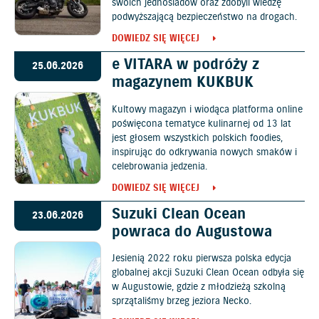
swoich jednośladów oraz zdobyli wiedzę
podwyższającą bezpieczeństwo na drogach.
DOWIEDZ SIĘ WIĘCEJ
e VITARA w podróży z
25.06.2026
magazynem KUKBUK
Kultowy magazyn i wiodąca platforma online
poświęcona tematyce kulinarnej od 13 lat
jest głosem wszystkich polskich foodies,
inspirując do odkrywania nowych smaków i
celebrowania jedzenia.
DOWIEDZ SIĘ WIĘCEJ
Suzuki Clean Ocean
23.06.2026
powraca do Augustowa
Jesienią 2022 roku pierwsza polska edycja
globalnej akcji Suzuki Clean Ocean odbyła się
w Augustowie, gdzie z młodzieżą szkolną
sprzątaliśmy brzeg jeziora Necko.