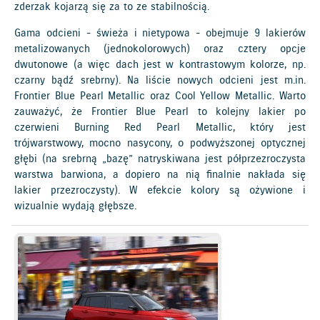
zderzak kojarzą się za to ze stabilnością.
Gama odcieni - świeża i nietypowa - obejmuje 9 lakierów
metalizowanych (jednokolorowych) oraz cztery opcje
dwutonowe (a więc dach jest w kontrastowym kolorze, np.
czarny bądź srebrny). Na liście nowych odcieni jest m.in.
Frontier Blue Pearl Metallic oraz Cool Yellow Metallic. Warto
zauważyć, że Frontier Blue Pearl to kolejny lakier po
czerwieni Burning Red Pearl Metallic, który jest
trójwarstwowy, mocno nasycony, o podwyższonej optycznej
głębi (na srebrną „bazę” natryskiwana jest półprzezroczysta
warstwa barwiona, a dopiero na nią finalnie nakłada się
lakier przezroczysty). W efekcie kolory są ożywione i
wizualnie wydają głębsze.