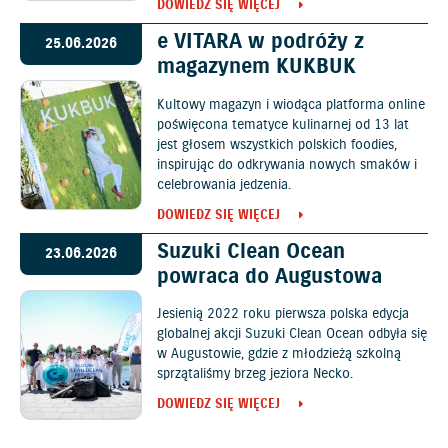
DOWIEDZ SIĘ WIĘCEJ
e VITARA w podróży z
25.06.2026
magazynem KUKBUK
Kultowy magazyn i wiodąca platforma online
poświęcona tematyce kulinarnej od 13 lat
jest głosem wszystkich polskich foodies,
inspirując do odkrywania nowych smaków i
celebrowania jedzenia.
DOWIEDZ SIĘ WIĘCEJ
Suzuki Clean Ocean
23.06.2026
powraca do Augustowa
Jesienią 2022 roku pierwsza polska edycja
globalnej akcji Suzuki Clean Ocean odbyła się
w Augustowie, gdzie z młodzieżą szkolną
sprzątaliśmy brzeg jeziora Necko.
DOWIEDZ SIĘ WIĘCEJ