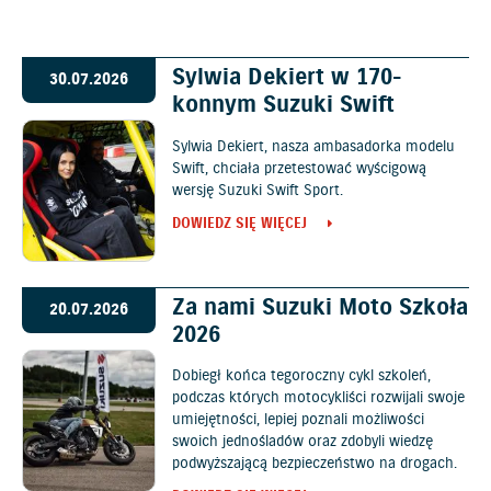
Sylwia Dekiert w 170-
30.07.2026
konnym Suzuki Swift
Sylwia Dekiert, nasza ambasadorka modelu
Swift, chciała przetestować wyścigową
wersję Suzuki Swift Sport.
DOWIEDZ SIĘ WIĘCEJ
Za nami Suzuki Moto Szkoła
20.07.2026
2026
Dobiegł końca tegoroczny cykl szkoleń,
podczas których motocykliści rozwijali swoje
umiejętności, lepiej poznali możliwości
swoich jednośladów oraz zdobyli wiedzę
podwyższającą bezpieczeństwo na drogach.