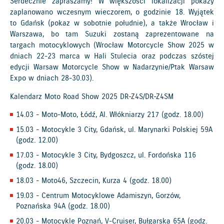
Serdecznie zapraszamy! W większości lokalizacji pokazy
zaplanowano wczesnym wieczorem, o godzinie 18. Wyjątek
to Gdańsk (pokaz w sobotnie południe), a także Wrocław i
Warszawa, bo tam Suzuki zostaną zaprezentowane na
targach motocyklowych (Wrocław Motorcycle Show 2025 w
dniach 22-23 marca w Hali Stulecia oraz podczas szóstej
edycji Warsaw Motorcycle Show w Nadarzynie/Ptak Warsaw
Expo w dniach 28-30.03).
Kalendarz Moto Road Show 2025 DR-Z4S/DR-Z4SM
14.03 - Moto-Moto, Łódź, Al. Włókniarzy 217 (godz. 18.00)
15.03 - Motocykle 3 City, Gdańsk, ul. Marynarki Polskiej 59A
(godz. 12.00)
17.03 - Motocykle 3 City, Bydgoszcz, ul. Fordońska 116
(godz. 18.00)
18.03 - Moto46, Szczecin, Kurza 4 (godz. 18.00)
19.03 - Centrum Motocyklowe Adamiszyn, Gorzów,
Poznańska 94A (godz. 18.00)
20.03 - Motocykle Poznań, V-Cruiser, Bułgarska 65A (godz.