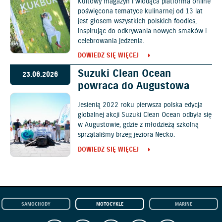
Kultowy magazyn i wiodąca platforma online
poświęcona tematyce kulinarnej od 13 lat
jest głosem wszystkich polskich foodies,
inspirując do odkrywania nowych smaków i
celebrowania jedzenia.
DOWIEDZ SIĘ WIĘCEJ
Suzuki Clean Ocean
23.06.2026
powraca do Augustowa
Jesienią 2022 roku pierwsza polska edycja
globalnej akcji Suzuki Clean Ocean odbyła się
w Augustowie, gdzie z młodzieżą szkolną
sprzątaliśmy brzeg jeziora Necko.
DOWIEDZ SIĘ WIĘCEJ
SAMOCHODY
MOTOCYKLE
MARINE