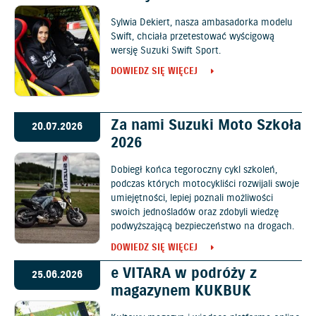
Sylwia Dekiert, nasza ambasadorka modelu
Swift, chciała przetestować wyścigową
wersję Suzuki Swift Sport.
DOWIEDZ SIĘ WIĘCEJ
Za nami Suzuki Moto Szkoła
20.07.2026
2026
Dobiegł końca tegoroczny cykl szkoleń,
podczas których motocykliści rozwijali swoje
umiejętności, lepiej poznali możliwości
swoich jednośladów oraz zdobyli wiedzę
podwyższającą bezpieczeństwo na drogach.
DOWIEDZ SIĘ WIĘCEJ
e VITARA w podróży z
25.06.2026
magazynem KUKBUK