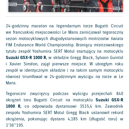
24-godzinny maraton na legendarnym torze Bugatti Circuit
we francuskiej miejscowości Le Mans zainicjował tegoroczny
sezon motocyklowych długodystansowych mistrzostw świata
FIM Endurance World Championship. Broniący mistrzowskiego
tytułu zespół Yoshumira SERT Motul startujący na motocyklu
Suzuki GSX-R 1000 R
, w składzie Gregg Black, Sylvain Guintol
i Xavier Siméon, zajął pierwsze miejsce. W ubiegłym roku
zespół w identycznym składzie i na takim samym motocyklu
również triumfował w 24-godzinnym wyścigu na torze w Le
Mans.
Tegoroczni zwycięzcy podczas wyścigu przejechali 840
okrążeń toru Bugatti Circuit na motocyklu
Suzuki GSX-R
1000 R
, co odpowiada dystansowi 3515,4 km. Zawodnik
zespołu Yoshumira SERT Motul Gregg Black ustanowił rekord
okrążenia, pokonując dystans 4,185 km (długość toru) w
1’36’’195.