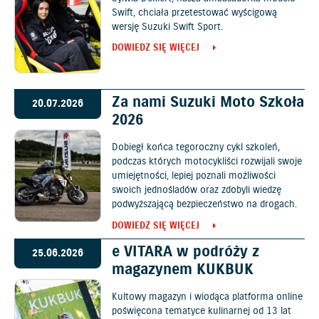
Swift, chciała przetestować wyścigową
wersję Suzuki Swift Sport.
DOWIEDZ SIĘ WIĘCEJ
Za nami Suzuki Moto Szkoła
20.07.2026
2026
Dobiegł końca tegoroczny cykl szkoleń,
podczas których motocykliści rozwijali swoje
umiejętności, lepiej poznali możliwości
swoich jednośladów oraz zdobyli wiedzę
podwyższającą bezpieczeństwo na drogach.
DOWIEDZ SIĘ WIĘCEJ
e VITARA w podróży z
25.06.2026
magazynem KUKBUK
Kultowy magazyn i wiodąca platforma online
poświęcona tematyce kulinarnej od 13 lat