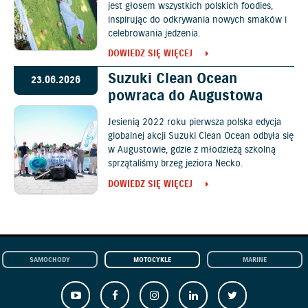
jest głosem wszystkich polskich foodies,
inspirując do odkrywania nowych smaków i
celebrowania jedzenia.
DOWIEDZ SIĘ WIĘCEJ
Suzuki Clean Ocean
23.06.2026
powraca do Augustowa
Jesienią 2022 roku pierwsza polska edycja
globalnej akcji Suzuki Clean Ocean odbyła się
w Augustowie, gdzie z młodzieżą szkolną
sprzątaliśmy brzeg jeziora Necko.
DOWIEDZ SIĘ WIĘCEJ
SAMOCHODY
MOTOCYKLE
MARINE