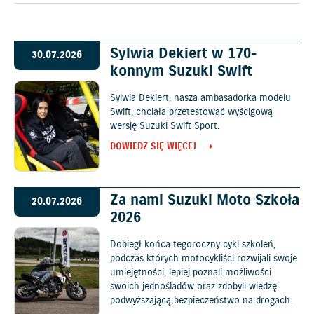
Sylwia Dekiert w 170-
30.07.2026
konnym Suzuki Swift
Sylwia Dekiert, nasza ambasadorka modelu
Swift, chciała przetestować wyścigową
wersję Suzuki Swift Sport.
DOWIEDZ SIĘ WIĘCEJ
Za nami Suzuki Moto Szkoła
20.07.2026
2026
Dobiegł końca tegoroczny cykl szkoleń,
podczas których motocykliści rozwijali swoje
umiejętności, lepiej poznali możliwości
swoich jednośladów oraz zdobyli wiedzę
podwyższającą bezpieczeństwo na drogach.