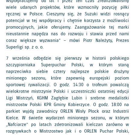
współpracujemy od lat i przez ten czas zrealizowaliśmy
wiele udanych projektów, które wzmocniły pozycję piłki
ręcznej w Polsce. Cieszymy się, że Suzuki widzi rosnący
potencjał w tej współpracy i chętnie korzysta z możliwości
promocyjnych, jakie oferujemy. Zaangażowanie tej marki
nieustannie napędza nas do rozwoju i stawia przed nami
coraz większe wyzwania” – mówi Piotr Należyty, Prezes
Superligi sp. z o. o.
7 września odbędzie się pierwszy w historii polskiego
szczypiorniaka Superpuchar Polski, w którym staną
naprzeciwko siebie cztery najlepsze polskie drużyny
minionego sezonu, które zapewnią europejski poziom
sportowej rywalizacji. O godz. 14:30 o trofeum powalczą
wielokrotne mistrzynie Polski i uczestniczki ostatniej edycji
Ligi Mistrzyń, KGHM Zagłębie Lubin i srebrne medalistki
mistrzostw Polski KPR Gminy Kobierzyce. O godz. 18:00 na
parkiet wyjdą zawodnicy ORLEN Wisły Płock oraz Industrii
Kielce. W świetle wydarzeń minionego sezonu, w którym
„Nafciarze” po latach zdetronizowali kielczan zarówno w
rozgrywkach o Mistrzostwo jak i o ORLEN Puchar Polski,