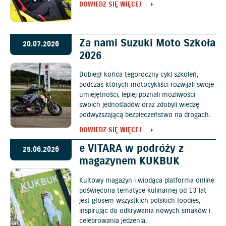
DOWIEDZ SIĘ WIĘCEJ
Za nami Suzuki Moto Szkoła
20.07.2026
2026
Dobiegł końca tegoroczny cykl szkoleń,
podczas których motocykliści rozwijali swoje
umiejętności, lepiej poznali możliwości
swoich jednośladów oraz zdobyli wiedzę
podwyższającą bezpieczeństwo na drogach.
DOWIEDZ SIĘ WIĘCEJ
e VITARA w podróży z
25.06.2026
magazynem KUKBUK
Kultowy magazyn i wiodąca platforma online
poświęcona tematyce kulinarnej od 13 lat
jest głosem wszystkich polskich foodies,
inspirując do odkrywania nowych smaków i
celebrowania jedzenia.