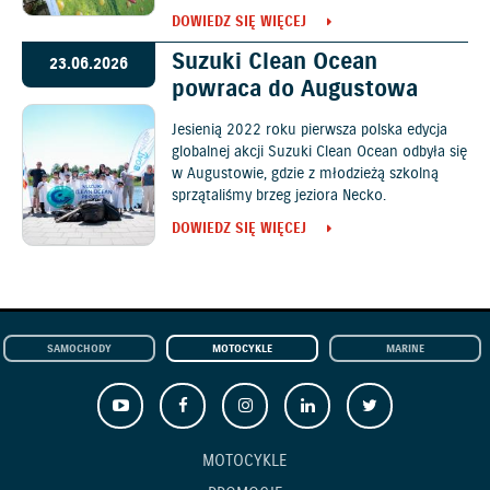
DOWIEDZ SIĘ WIĘCEJ
Suzuki Clean Ocean
23.06.2026
powraca do Augustowa
Jesienią 2022 roku pierwsza polska edycja
globalnej akcji Suzuki Clean Ocean odbyła się
w Augustowie, gdzie z młodzieżą szkolną
sprzątaliśmy brzeg jeziora Necko.
DOWIEDZ SIĘ WIĘCEJ
SAMOCHODY
MOTOCYKLE
MARINE
MOTOCYKLE