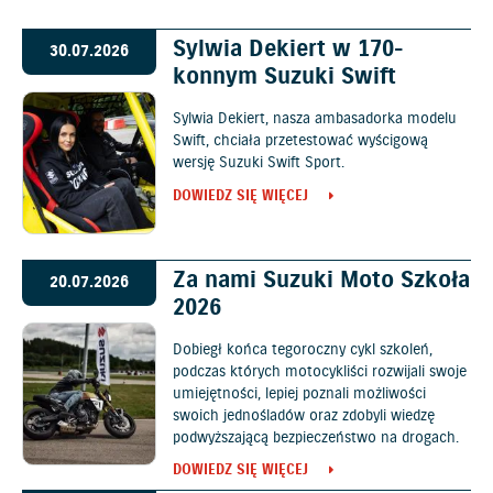
Sylwia Dekiert w 170-
30.07.2026
konnym Suzuki Swift
Sylwia Dekiert, nasza ambasadorka modelu
Swift, chciała przetestować wyścigową
wersję Suzuki Swift Sport.
DOWIEDZ SIĘ WIĘCEJ
Za nami Suzuki Moto Szkoła
20.07.2026
2026
Dobiegł końca tegoroczny cykl szkoleń,
podczas których motocykliści rozwijali swoje
umiejętności, lepiej poznali możliwości
swoich jednośladów oraz zdobyli wiedzę
podwyższającą bezpieczeństwo na drogach.
DOWIEDZ SIĘ WIĘCEJ