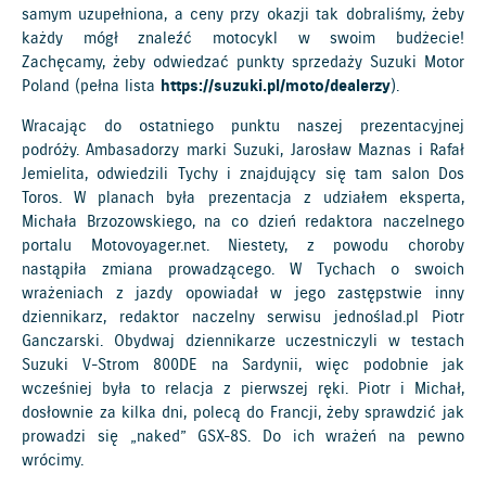
samym uzupełniona, a ceny przy okazji tak dobraliśmy, żeby
każdy mógł znaleźć motocykl w swoim budżecie!
Zachęcamy, żeby odwiedzać punkty sprzedaży Suzuki Motor
Poland (pełna lista
https://suzuki.pl/moto/dealerzy
).
Wracając do ostatniego punktu naszej prezentacyjnej
podróży. Ambasadorzy marki Suzuki, Jarosław Maznas i Rafał
Jemielita, odwiedzili Tychy i znajdujący się tam salon Dos
Toros. W planach była prezentacja z udziałem eksperta,
Michała Brzozowskiego, na co dzień redaktora naczelnego
portalu Motovoyager.net. Niestety, z powodu choroby
nastąpiła zmiana prowadzącego. W Tychach o swoich
wrażeniach z jazdy opowiadał w jego zastępstwie inny
dziennikarz, redaktor naczelny serwisu jednoślad.pl Piotr
Ganczarski. Obydwaj dziennikarze uczestniczyli w testach
Suzuki V-Strom 800DE na Sardynii, więc podobnie jak
wcześniej była to relacja z pierwszej ręki. Piotr i Michał,
dosłownie za kilka dni, polecą do Francji, żeby sprawdzić jak
prowadzi się „naked” GSX-8S. Do ich wrażeń na pewno
wrócimy.