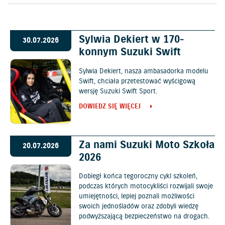
Sylwia Dekiert w 170-
30.07.2026
konnym Suzuki Swift
Sylwia Dekiert, nasza ambasadorka modelu
Swift, chciała przetestować wyścigową
wersję Suzuki Swift Sport.
DOWIEDZ SIĘ WIĘCEJ
Za nami Suzuki Moto Szkoła
20.07.2026
2026
Dobiegł końca tegoroczny cykl szkoleń,
podczas których motocykliści rozwijali swoje
umiejętności, lepiej poznali możliwości
swoich jednośladów oraz zdobyli wiedzę
podwyższającą bezpieczeństwo na drogach.