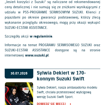
„Jesień korzyści z Suzuki” są naliczane od rekomendowanej
ceny detalicznej i nie sumują się ze zniżkami wynikającymi z
udziału w PSS-PROGRAMIE SERWISOWYM SUZUKI. Klienci z
pojazdami po okresie gwarancji podstawowej, którzy zlecą
wykonanie przeglądu okresowego, mogą przy okazji wykupić
SUZUKI-ECSTAR ASSISTANCE.
Szczegóły akcji
w regulaminie
.
Informacje na temat PROGRAMU SERWISOWEGO SUZUKI oraz
SUZUKI-ECSTAR ASSISTANCE dostępne są na stronie
internetowej
www.suzuki.pl
.
Sylwia Dekiert w 170-
30.07.2026
konnym Suzuki Swift
Sylwia Dekiert, nasza ambasadorka modelu
Swift, chciała przetestować wyścigową
wersję Suzuki Swift Sport.
DOWIEDZ SIĘ WIĘCEJ