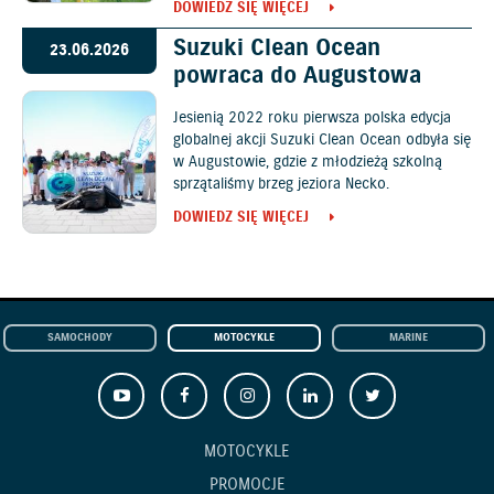
DOWIEDZ SIĘ WIĘCEJ
Suzuki Clean Ocean
23.06.2026
powraca do Augustowa
Jesienią 2022 roku pierwsza polska edycja
globalnej akcji Suzuki Clean Ocean odbyła się
w Augustowie, gdzie z młodzieżą szkolną
sprzątaliśmy brzeg jeziora Necko.
DOWIEDZ SIĘ WIĘCEJ
SAMOCHODY
MOTOCYKLE
MARINE
MOTOCYKLE
PROMOCJE