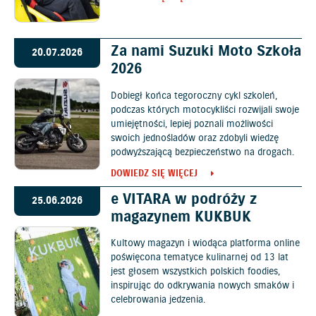
Za nami Suzuki Moto Szkoła
20.07.2026
2026
Dobiegł końca tegoroczny cykl szkoleń,
podczas których motocykliści rozwijali swoje
umiejętności, lepiej poznali możliwości
swoich jednośladów oraz zdobyli wiedzę
podwyższającą bezpieczeństwo na drogach.
DOWIEDZ SIĘ WIĘCEJ
e VITARA w podróży z
25.06.2026
magazynem KUKBUK
Kultowy magazyn i wiodąca platforma online
poświęcona tematyce kulinarnej od 13 lat
jest głosem wszystkich polskich foodies,
inspirując do odkrywania nowych smaków i
celebrowania jedzenia.