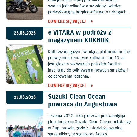
umiejętności, lepiej poznali możliwości
swoich jednośladów oraz zdobyli wiedzę
podwyższającą bezpieczeństwo na drogach.
DOWIEDZ SIĘ WIĘCEJ
e VITARA w podróży z
25.06.2026
magazynem KUKBUK
Kultowy magazyn i wiodąca platforma online
poświęcona tematyce kulinarnej od 13 lat
jest głosem wszystkich polskich foodies,
inspirując do odkrywania nowych smaków i
celebrowania jedzenia.
DOWIEDZ SIĘ WIĘCEJ
Suzuki Clean Ocean
23.06.2026
powraca do Augustowa
Jesienią 2022 roku pierwsza polska edycja
globalnej akcji Suzuki Clean Ocean odbyła się
w Augustowie, gdzie z młodzieżą szkolną
sprzątaliśmy brzeg jeziora Necko.