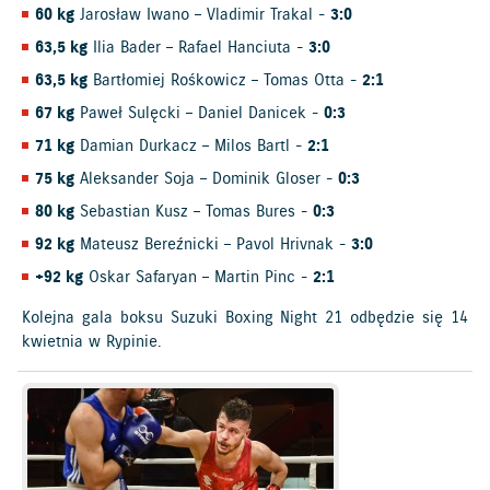
60 kg
Jarosław Iwano – Vladimir Trakal -
3:0
63,5 kg
Ilia Bader – Rafael Hanciuta -
3:0
63,5 kg
Bartłomiej Rośkowicz – Tomas Otta -
2:1
67 kg
Paweł Sulęcki – Daniel Danicek -
0:3
71 kg
Damian Durkacz – Milos Bartl -
2:1
75 kg
Aleksander Soja – Dominik Gloser -
0:3
80 kg
Sebastian Kusz – Tomas Bures -
0:3
92 kg
Mateusz Bereźnicki – Pavol Hrivnak -
3:0
+92 kg
Oskar Safaryan – Martin Pinc -
2:1
Kolejna gala boksu Suzuki Boxing Night 21 odbędzie się 14
kwietnia w Rypinie.