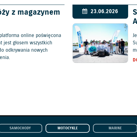
óży z magazynem
S
23.06.2026
platforma online poświęcona
Je
at jest głosem wszystkich
S
c do odkrywania nowych
mł
enia.
D
SAMOCHODY
MOTOCYKLE
MARINE