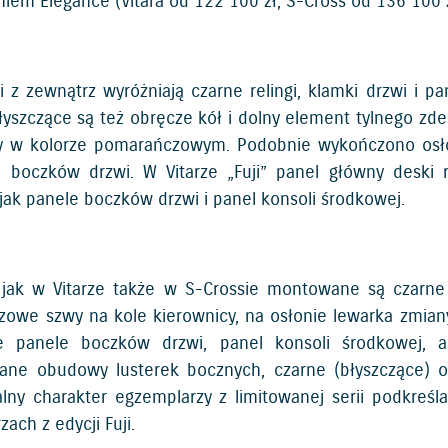
iem Elegance (Vitara od 122 100 zł, S-Cross od 136 100 z
ji z zewnątrz wyróżniają czarne relingi, klamki drzwi i p
błyszczące są też obręcze kół i dolny element tylnego zd
y w kolorze pomarańczowym. Podobnie wykończono osłonę
e boczków drzwi. W Vitarze „Fuji” panel główny deski 
jak panele boczków drzwi i panel konsoli środkowej.
jak w Vitarze także w S-Crossie montowane są czarne
owe szwy na kole kierownicy, na osłonie lewarka zmiany
e panele boczków drzwi, panel konsoli środkowej, a
ane obudowy lusterek bocznych, czarne (błyszczące) o
alny charakter egzemplarzy z limitowanej serii podkreśl
ach z edycji Fuji.