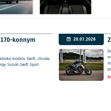
w 170-konnym
Z
20.07.2026
D
mo
adorka modelu Swift, chciała
m
ję Suzuki Swift Sport.
p
D