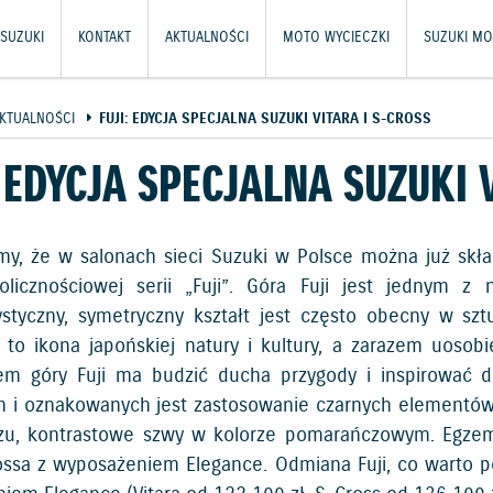
SUZUKI
KONTAKT
AKTUALNOŚCI
MOTO WYCIECZKI
SUZUKI MO
KTUALNOŚCI
FUJI: EDYCJA SPECJALNA SUZUKI VITARA I S-CROSS
: EDYCJA SPECJALNA SUZUKI 
my, że w salonach sieci Suzuki w Polsce można już skł
licznościowej serii „Fuji”. Góra Fuji jest jednym z n
ystyczny, symetryczny kształt jest często obecny w sz
ji to ikona japońskiej natury i kultury, a zarazem uosob
em góry Fuji ma budzić ducha przygody i inspirować d
 i oznakowanych jest zastosowanie czarnych elementów 
u, kontrastowe szwy w kolorze pomarańczowym. Egzempla
ossa z wyposażeniem Elegance. Odmiana Fuji, co warto pod