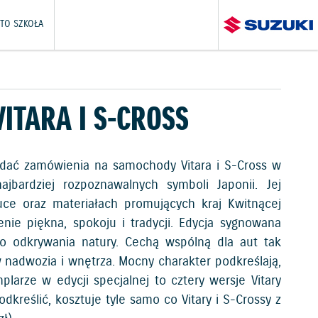
TO SZKOŁA
VITARA I S-CROSS
adać zamówienia na samochody Vitara i S-Cross w
ajbardziej rozpoznawalnych symboli Japonii. Jej
tuce oraz materiałach promujących kraj Kwitnącej
ienie piękna, spokoju i tradycji. Edycja sygnowana
o odkrywania natury. Cechą wspólną dla aut tak
nadwozia i wnętrza. Mocny charakter podkreślają,
rze w edycji specjalnej to cztery wersje Vitary
kreślić, kosztuje tyle samo co Vitary i S-Crossy z