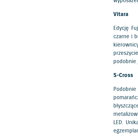
wyposażen
Vitara
Edycję Fu
czarne i 
kierownic
przeszyci
podobnie 
S-Cross
Podobnie 
pomarańcz
błyszcząc
metalizow
LED. Unik
egzemplarz