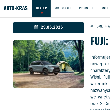
AUTO-KRAS
DEALER
MOTOCYKLE
PROMOCJE
MOJE 
29.05.2026
HOME
A
FUJI
Informuje
nowej oko
charakter
Wiśni. Fu
wizerunki
nazwanych
we wnętrz
oraz S-Cr