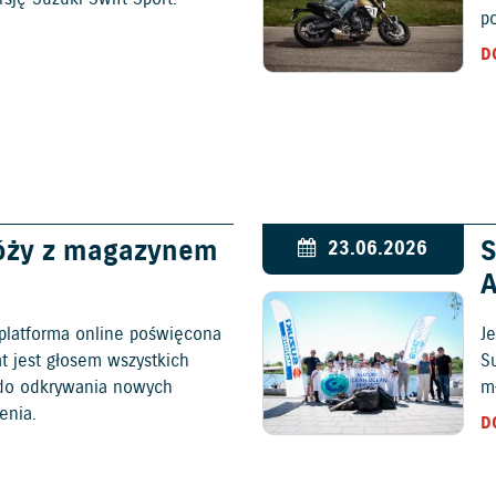
p
D
óży z magazynem
S
23.06.2026
platforma online poświęcona
Je
at jest głosem wszystkich
S
c do odkrywania nowych
mł
enia.
D