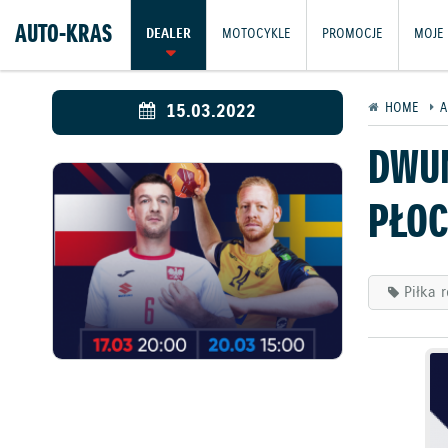
AUTO-KRAS
DEALER
MOTOCYKLE
PROMOCJE
MOJE 
15.03.2022
HOME
A
DWUM
PŁO
Piłka 