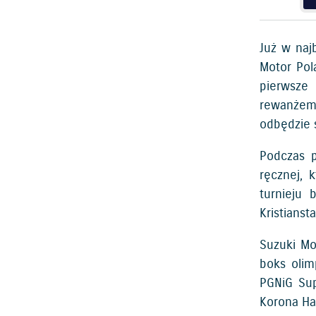
Już w naj
Motor Pol
pierwsze
rewanżem 
odbędzie 
Podczas p
ręcznej, 
turnieju 
Kristianst
Suzuki Mo
boks olim
PGNiG Sup
Korona Han