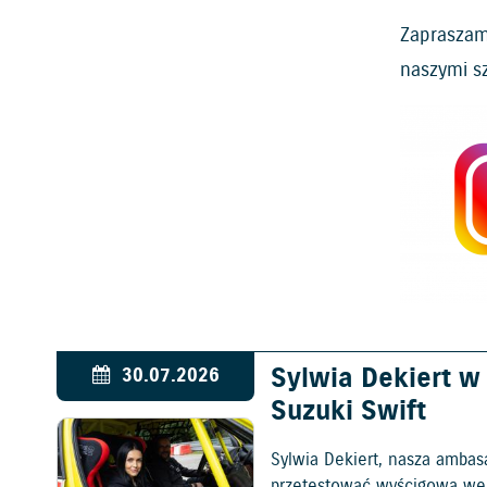
Zapraszam
naszymi s
Sylwia Dekiert 
30.07.2026
Suzuki Swift
Sylwia Dekiert, nasza ambas
przetestować wyścigową wers