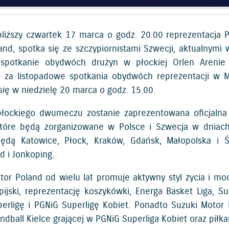
bliższy czwartek 17 marca o godz. 20.00 reprezentacja 
and, spotka się ze szczypiornistami Szwecji, aktualnymi 
 spotkanie obydwóch drużyn w płockiej Orlen Areni
za listopadowe spotkania obydwóch reprezentacji w Ma
się w niedzielę 20 marca o godz. 15.00.
łockiego dwumeczu zostanie zaprezentowana oficjalna 
które będą zorganizowane w Polsce i Szwecja w dniac
będą Katowice, Płock, Kraków, Gdańsk, Małopolska i 
ad i Jonkoping.
tor Poland od wielu lat promuje aktywny styl życia i moc
pijski, reprezentację koszykówki, Energa Basket Liga, Su
erligę i PGNiG Superligę Kobiet. Ponadto Suzuki Motor
dball Kielce grającej w PGNiG Superliga Kobiet oraz piłk