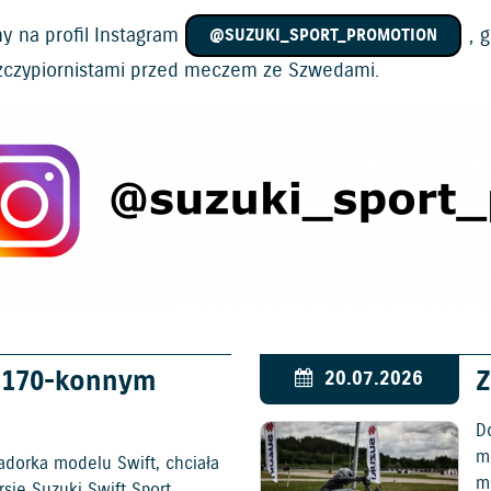
y na profil Instagram
, 
@SUZUKI­_SPORT_PROMOTION
zczypiornistami przed meczem ze Szwedami.
w 170-konnym
Z
20.07.2026
D
mo
adorka modelu Swift, chciała
m
ję Suzuki Swift Sport.