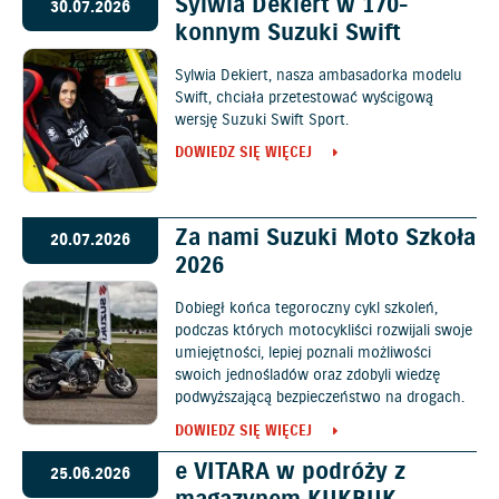
Sylwia Dekiert w 170-
30.07.2026
konnym Suzuki Swift
Sylwia Dekiert, nasza ambasadorka modelu
Swift, chciała przetestować wyścigową
wersję Suzuki Swift Sport.
DOWIEDZ SIĘ WIĘCEJ
Za nami Suzuki Moto Szkoła
20.07.2026
2026
Dobiegł końca tegoroczny cykl szkoleń,
podczas których motocykliści rozwijali swoje
umiejętności, lepiej poznali możliwości
swoich jednośladów oraz zdobyli wiedzę
podwyższającą bezpieczeństwo na drogach.
DOWIEDZ SIĘ WIĘCEJ
e VITARA w podróży z
25.06.2026