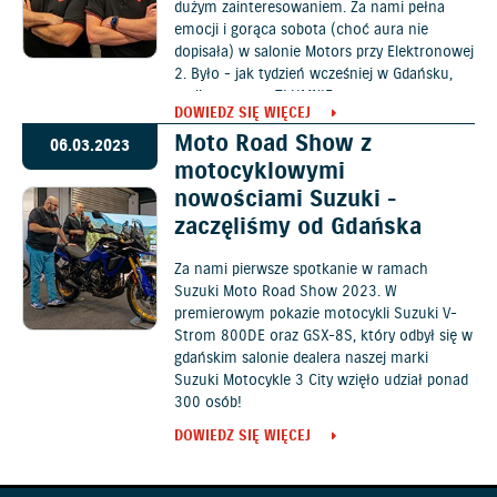
dużym zainteresowaniem. Za nami pełna
emocji i gorąca sobota (choć aura nie
dopisała) w salonie Motors przy Elektronowej
2. Było - jak tydzień wcześniej w Gdańsku,
czyli po prostu TŁUMNIE.
DOWIEDZ SIĘ WIĘCEJ
Moto Road Show z
06.03.2023
motocyklowymi
nowościami Suzuki -
zaczęliśmy od Gdańska
Za nami pierwsze spotkanie w ramach
Suzuki Moto Road Show 2023. W
premierowym pokazie motocykli Suzuki V-
Strom 800DE oraz GSX-8S, który odbył się w
gdańskim salonie dealera naszej marki
Suzuki Motocykle 3 City wzięło udział ponad
300 osób!
DOWIEDZ SIĘ WIĘCEJ