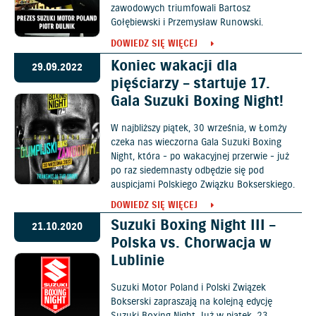
zawodowych triumfowali Bartosz
Gołębiewski i Przemysław Runowski.
DOWIEDZ SIĘ WIĘCEJ
Koniec wakacji dla
29.09.2022
pięściarzy – startuje 17.
Gala Suzuki Boxing Night!
W najbliższy piątek, 30 września, w Łomży
czeka nas wieczorna Gala Suzuki Boxing
Night, która - po wakacyjnej przerwie - już
po raz siedemnasty odbędzie się pod
auspicjami Polskiego Związku Bokserskiego.
DOWIEDZ SIĘ WIĘCEJ
Suzuki Boxing Night III –
21.10.2020
Polska vs. Chorwacja w
Lublinie
Suzuki Motor Poland i Polski Związek
Bokserski zapraszają na kolejną edycję
Suzuki Boxing Night. Już w piątek, 23