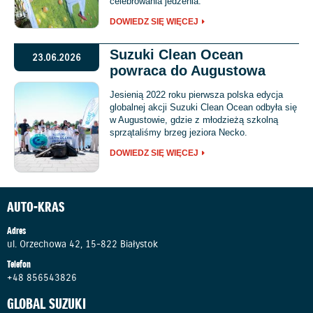
celebrowania jedzenia.
DOWIEDZ SIĘ WIĘCEJ
Suzuki Clean Ocean
23.06.2026
powraca do Augustowa
Jesienią 2022 roku pierwsza polska edycja
globalnej akcji Suzuki Clean Ocean odbyła się
w Augustowie, gdzie z młodzieżą szkolną
sprzątaliśmy brzeg jeziora Necko.
DOWIEDZ SIĘ WIĘCEJ
AUTO-KRAS
Adres
ul. Orzechowa 42, 15-822 Białystok
Telefon
+48 856543826
GLOBAL SUZUKI