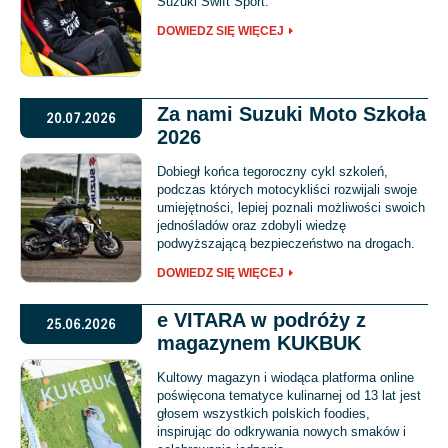
Suzuki Swift Sport.
DOWIEDZ SIĘ WIĘCEJ
Za nami Suzuki Moto Szkoła
20.07.2026
2026
Dobiegł końca tegoroczny cykl szkoleń,
podczas których motocykliści rozwijali swoje
umiejętności, lepiej poznali możliwości swoich
jednośladów oraz zdobyli wiedzę
podwyższającą bezpieczeństwo na drogach.
DOWIEDZ SIĘ WIĘCEJ
e VITARA w podróży z
25.06.2026
magazynem KUKBUK
Kultowy magazyn i wiodąca platforma online
poświęcona tematyce kulinarnej od 13 lat jest
głosem wszystkich polskich foodies,
inspirując do odkrywania nowych smaków i