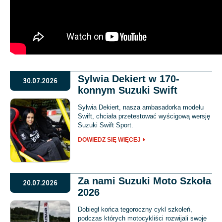
Sylwia Dekiert w 170-
30.07.2026
konnym Suzuki Swift
Sylwia Dekiert, nasza ambasadorka modelu
Swift, chciała przetestować wyścigową wersję
Suzuki Swift Sport.
DOWIEDZ SIĘ WIĘCEJ
Za nami Suzuki Moto Szkoła
20.07.2026
2026
Dobiegł końca tegoroczny cykl szkoleń,
podczas których motocykliści rozwijali swoje