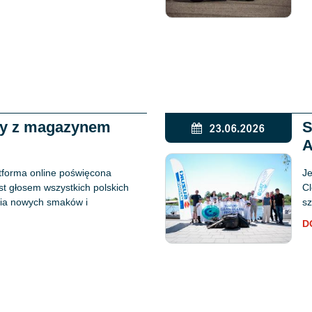
ży z magazynem
S
23.06.2026
A
tforma online poświęcona
Je
est głosem wszystkich polskich
Cl
ania nowych smaków i
sz
D