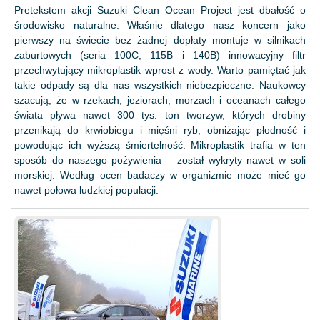
Pretekstem akcji Suzuki Clean Ocean Project jest dbałość o
środowisko naturalne. Właśnie dlatego nasz koncern jako
pierwszy na świecie bez żadnej dopłaty montuje w silnikach
zaburtowych (seria 100C, 115B i 140B) innowacyjny filtr
przechwytujący mikroplastik wprost z wody. Warto pamiętać jak
takie odpady są dla nas wszystkich niebezpieczne. Naukowcy
szacują, że w rzekach, jeziorach, morzach i oceanach całego
świata pływa nawet 300 tys. ton tworzyw, których drobiny
przenikają do krwiobiegu i mięśni ryb, obniżając płodność i
powodując ich wyższą śmiertelność. Mikroplastik trafia w ten
sposób do naszego pożywienia – został wykryty nawet w soli
morskiej. Według ocen badaczy w organizmie może mieć go
nawet połowa ludzkiej populacji.