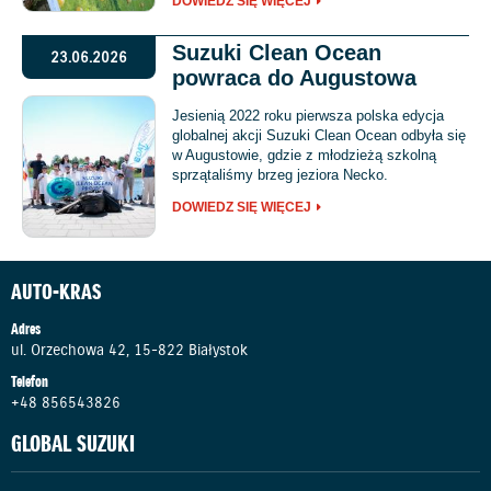
DOWIEDZ SIĘ WIĘCEJ
Suzuki Clean Ocean
23.06.2026
powraca do Augustowa
Jesienią 2022 roku pierwsza polska edycja
globalnej akcji Suzuki Clean Ocean odbyła się
w Augustowie, gdzie z młodzieżą szkolną
sprzątaliśmy brzeg jeziora Necko.
DOWIEDZ SIĘ WIĘCEJ
AUTO-KRAS
Adres
ul. Orzechowa 42, 15-822 Białystok
Telefon
+48 856543826
GLOBAL SUZUKI