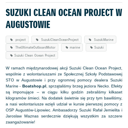
SUZUKI CLEAN OCEAN PROJECT W
AUGUSTOWIE
project
SuzukiCleanOceanProject
SuzukiMarine
TheUltimateOutboardMotor
marine
Suzuki
Suzuki Clean Ocean Project
W ramach międzynarodowej akcji Suzuki Clean Ocean Project,
wspólnie z wolontariuszami ze Społecznej Szkoły Podstawowej
STO w Augustowie i przy ogromnej pomocy dealera Suzuki
Marine -
Boatshop.pl
, sprzątaliśmy brzeg jeziora Necko. Efekty
są imponujące – w ciągu kilku godzin zebraliśmy kilkaset
kilogramów śmieci. Na dodatek świetnie się przy tym bawiliśmy,
a nasi wolontariusze wzięli udział w kursie pierwszej pomocy z
OSP Augustów-Lipowiec. Ambasadorzy Suzuki Rafał Jemielita i
Jaroslaw Maznas serdecznie dziękują wszystkim za szczere
zaangażowanie!