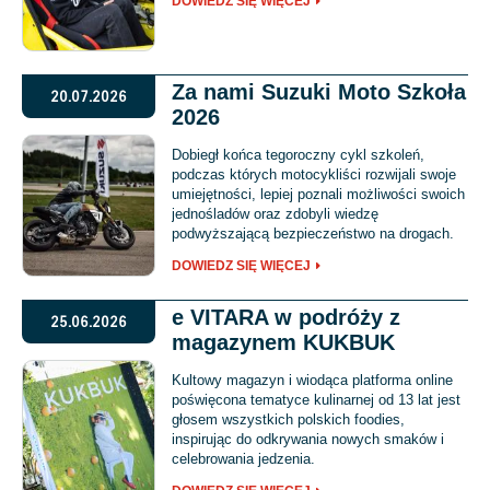
DOWIEDZ SIĘ WIĘCEJ
Za nami Suzuki Moto Szkoła
20.07.2026
2026
Dobiegł końca tegoroczny cykl szkoleń,
podczas których motocykliści rozwijali swoje
umiejętności, lepiej poznali możliwości swoich
jednośladów oraz zdobyli wiedzę
podwyższającą bezpieczeństwo na drogach.
DOWIEDZ SIĘ WIĘCEJ
e VITARA w podróży z
25.06.2026
magazynem KUKBUK
Kultowy magazyn i wiodąca platforma online
poświęcona tematyce kulinarnej od 13 lat jest
głosem wszystkich polskich foodies,
inspirując do odkrywania nowych smaków i
celebrowania jedzenia.