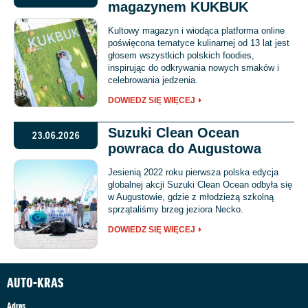
magazynem KUKBUK
Kultowy magazyn i wiodąca platforma online
poświęcona tematyce kulinarnej od 13 lat jest
głosem wszystkich polskich foodies,
inspirując do odkrywania nowych smaków i
celebrowania jedzenia.
DOWIEDZ SIĘ WIĘCEJ
Suzuki Clean Ocean
23.06.2026
powraca do Augustowa
Jesienią 2022 roku pierwsza polska edycja
globalnej akcji Suzuki Clean Ocean odbyła się
w Augustowie, gdzie z młodzieżą szkolną
sprzątaliśmy brzeg jeziora Necko.
DOWIEDZ SIĘ WIĘCEJ
AUTO-KRAS
Adres