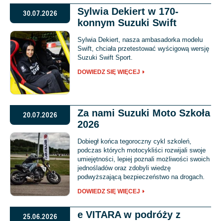
Sylwia Dekiert w 170-
30.07.2026
konnym Suzuki Swift
Sylwia Dekiert, nasza ambasadorka modelu
Swift, chciała przetestować wyścigową wersję
Suzuki Swift Sport.
DOWIEDZ SIĘ WIĘCEJ
Za nami Suzuki Moto Szkoła
20.07.2026
2026
Dobiegł końca tegoroczny cykl szkoleń,
podczas których motocykliści rozwijali swoje
umiejętności, lepiej poznali możliwości swoich
jednośladów oraz zdobyli wiedzę
podwyższającą bezpieczeństwo na drogach.
DOWIEDZ SIĘ WIĘCEJ
e VITARA w podróży z
25.06.2026