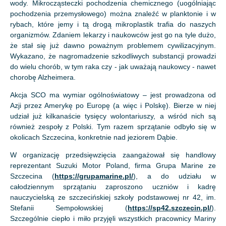
wody. Mikrocząsteczki pochodzenia chemicznego (uogólniając
pochodzenia przemysłowego) można znaleźć w planktonie i w
rybach, które jemy i tą drogą mikroplastik trafia do naszych
organizmów. Zdaniem lekarzy i naukowców jest go na tyle dużo,
że stał się już dawno poważnym problemem cywilizacyjnym.
Wykazano, że nagromadzenie szkodliwych substancji prowadzi
do wielu chorób, w tym raka czy - jak uważają naukowcy - nawet
chorobę Alzheimera.
Akcja SCO ma wymiar ogólnoświatowy – jest prowadzona od
Azji przez Amerykę po Europę (a więc i Polskę). Bierze w niej
udział już kilkanaście tysięcy wolontariuszy, a wśród nich są
również zespoły z Polski. Tym razem sprzątanie odbyło się w
okolicach Szczecina, konkretnie nad jeziorem Dąbie.
W organizację przedsięwzięcia zaangażował się handlowy
reprezentant Suzuki Motor Poland, firma Grupa Marine ze
Szczecina (
https://grupamarine.pl/
), a do udziału w
całodziennym sprzątaniu zaproszono uczniów i kadrę
nauczycielską ze szczecińskiej szkoły podstawowej nr 42, im.
Stefanii Sempołowskiej (
https://sp42.szczecin.pl/
).
Szczególnie ciepło i miło przyjęli wszystkich pracownicy Mariny