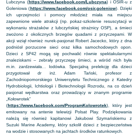
Lubczyna (
https://www.facebook.com/Lubczyna
) i OSIR-u z
Goleniowa (
https://www.facebook.com/osir.goleniow
). Dzięki
ich uprzejmości i pomocy młodzież miała na miejscu
zapewnione wiele atrakcji (np. pokaz-szkolenie resuscytacji w
wykonaniu strażaków z lubczyńskiej strażnicy OSP), a śmieci
zwożono z okolicznych brzegów quadami z przyczepami. W
akcji wziął również nurek-pasjonat Robert Jacecko, który z dna
podniósł porzucone sieci oraz kilka samochodowych opon.
Dzieci z SP42 mogą się pochwalić równie spektakularnymi
znaleziskami – zebrały przyczepę śmieci, a wśród nich była
m.in. zardzewiała… lodówka. Specjalną prelekcję dla dzieci
przygotował dr inż. Adam Tański, profesor z
Zachodniopomorskiego Uniwersytetu Technicznego z Katedry
Hydrobiologii, Ichtiologii i Biotechnologii Rozrodu, na co dzień
pasjonat wędkarstwa oraz prowadzący w znanym programie
„Kołowrotek”
(
https://www.facebook.com/ProgramKolowrotek
), który jest
emitowany na antenie telewizji Polsat Play. Podziękowania
należą się również kapitanowi Jakubowi Szymańskiemu z
Suzuki Marine Academy, który szkolił dzieci z bezpieczeństwa
na wodzie i stosowanych na jachtach środków ratunkowych.