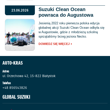
Suzuki Clean Ocean
23.06.2026
powraca do Augustowa
Jesienią 2022 roku pierwsza polska edycja
globalnej akcji Suzuki Clean Ocean odbyła się
w Augustowie, gdzie z młodzieżą szkolną
sprzątaliśmy brzeg jeziora Necko.
DOWIEDZ SIĘ WIĘCEJ
AUTO-KRAS
Adres
ul. Orzechowa 42, 15-822 Białystok
Telefon
+48 856543826
GLOBAL SUZUKI