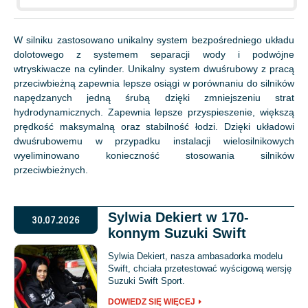
W silniku zastosowano unikalny system bezpośredniego układu
dolotowego z systemem separacji wody i podwójne
wtryskiwacze na cylinder. Unikalny system dwuśrubowy z pracą
przeciwbieżną zapewnia lepsze osiągi w porównaniu do silników
napędzanych jedną śrubą dzięki zmniejszeniu strat
hydrodynamicznych. Zapewnia lepsze przyspieszenie, większą
prędkość maksymalną oraz stabilność łodzi. Dzięki układowi
dwuśrubowemu w przypadku instalacji wielosilnikowych
wyeliminowano konieczność stosowania silników
przeciwbieżnych.
Sylwia Dekiert w 170-
30.07.2026
konnym Suzuki Swift
Sylwia Dekiert, nasza ambasadorka modelu
Swift, chciała przetestować wyścigową wersję
Suzuki Swift Sport.
DOWIEDZ SIĘ WIĘCEJ