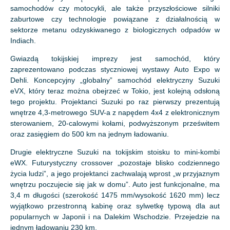
samochodów czy motocykli, ale także przyszłościowe silniki
zaburtowe czy technologie powiązane z działalnością w
sektorze metanu odzyskiwanego z biologicznych odpadów w
Indiach.
Gwiazdą tokijskiej imprezy jest samochód, który
zaprezentowano podczas styczniowej wystawy Auto Expo w
Dehli. Koncepcyjny „globalny” samochód elektryczny Suzuki
eVX, który teraz można obejrzeć w Tokio, jest kolejną odsłoną
tego projektu. Projektanci Suzuki po raz pierwszy prezentują
wnętrze 4,3-metrowego SUV-a z napędem 4x4 z elektronicznym
sterowaniem, 20-calowymi kołami, podwyższonym prześwitem
oraz zasięgiem do 500 km na jednym ładowaniu.
Drugie elektryczne Suzuki na tokijskim stoisku to mini-kombi
eWX. Futurystyczny crossover „pozostaje blisko codziennego
życia ludzi”, a jego projektanci zachwalają wprost „w przyjaznym
wnętrzu poczujecie się jak w domu”. Auto jest funkcjonalne, ma
3,4 m długości (szerokość 1475 mm/wysokość 1620 mm) lecz
wyjątkowo przestronną kabinę oraz sylwetkę typową dla aut
popularnych w Japonii i na Dalekim Wschodzie. Przejedzie na
jednym ładowaniu 230 km.