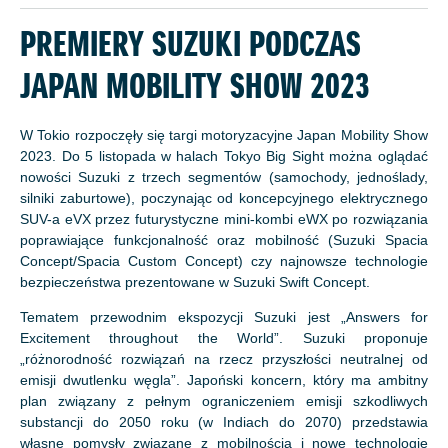
PREMIERY SUZUKI PODCZAS
JAPAN MOBILITY SHOW 2023
W Tokio rozpoczęły się targi motoryzacyjne Japan Mobility Show
2023. Do 5 listopada w halach Tokyo Big Sight można oglądać
nowości Suzuki z trzech segmentów (samochody, jednoślady,
silniki zaburtowe), poczynając od koncepcyjnego elektrycznego
SUV-a eVX przez futurystyczne mini-kombi eWX po rozwiązania
poprawiające funkcjonalność oraz mobilność (Suzuki Spacia
Concept/Spacia Custom Concept) czy najnowsze technologie
bezpieczeństwa prezentowane w Suzuki Swift Concept.
Tematem przewodnim ekspozycji Suzuki jest „Answers for
Excitement throughout the World”. Suzuki proponuje
„różnorodność rozwiązań na rzecz przyszłości neutralnej od
emisji dwutlenku węgla”. Japoński koncern, który ma ambitny
plan związany z pełnym ograniczeniem emisji szkodliwych
substancji do 2050 roku (w Indiach do 2070) przedstawia
własne pomysły związane z mobilnością i nowe technologie