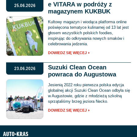
e VITARA w podróży z
25.06.2026
magazynem KUKBUK
Kultowy magazyn i wiodąca platforma online
poświęcona tematyce kulinarnej od 13 lat jest
głosem wszystkich polskich foodies,
inspirując do odkrywania nowych smaków i
celebrowania jedzenia.
DOWIEDZ SIĘ WIĘCEJ
Suzuki Clean Ocean
23.06.2026
powraca do Augustowa
Jesienią 2022 roku pierwsza polska edycja
globalnej akcji Suzuki Clean Ocean odbyła się
w Augustowie, gdzie z młodzieżą szkolną
sprzątaliśmy brzeg jeziora Necko.
DOWIEDZ SIĘ WIĘCEJ
AUTO-KRAS