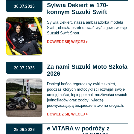
Sylwia Dekiert w 170-
30.07.2026
konnym Suzuki Swift
Sylwia Dekiert, nasza ambasadorka modelu
Swift, chciała przetestować wyścigową wersję
Suzuki Swift Sport.
DOWIEDZ SIĘ WIĘCEJ
Za nami Suzuki Moto Szkoła
20.07.2026
2026
Dobiegł końca tegoroczny cykl szkoleń,
podczas których motocykliści rozwijali swoje
umiejętności, lepiej poznali możliwości swoich
jednośladów oraz zdobyli wiedzę
podwyższającą bezpieczeństwo na drogach.
DOWIEDZ SIĘ WIĘCEJ
e VITARA w podróży z
25.06.2026