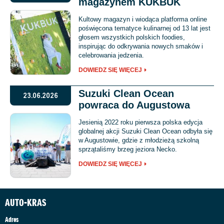
magazynem KUKBUK
Kultowy magazyn i wiodąca platforma online
poświęcona tematyce kulinarnej od 13 lat jest
głosem wszystkich polskich foodies,
inspirując do odkrywania nowych smaków i
celebrowania jedzenia.
DOWIEDZ SIĘ WIĘCEJ
Suzuki Clean Ocean
23.06.2026
powraca do Augustowa
Jesienią 2022 roku pierwsza polska edycja
globalnej akcji Suzuki Clean Ocean odbyła się
w Augustowie, gdzie z młodzieżą szkolną
sprzątaliśmy brzeg jeziora Necko.
DOWIEDZ SIĘ WIĘCEJ
AUTO-KRAS
Adres